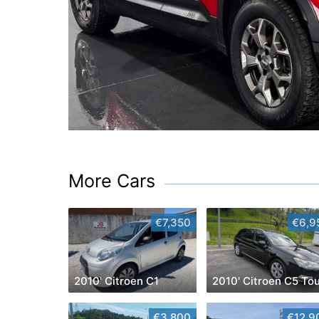
More Cars
€7,350
€6,9
2010' Citroen C1
€3,800
€12,9