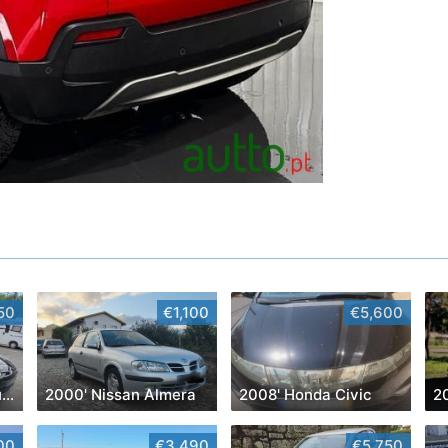
50
€1,100
€5,600
2010' Citroen C5 Tourer 2.0 Hdi Exclusive
2000' Nissan Almera
2008' Honda Civic
2
00
€3,490
€5,750