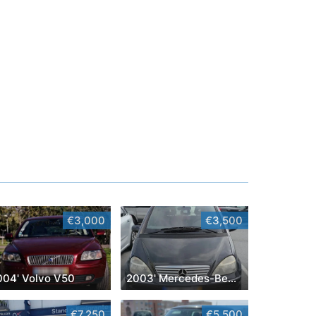
€3,000
€3,500
004' Volvo V50
2003' Mercedes-Benz Classe A Classic
€7,250
€5,500