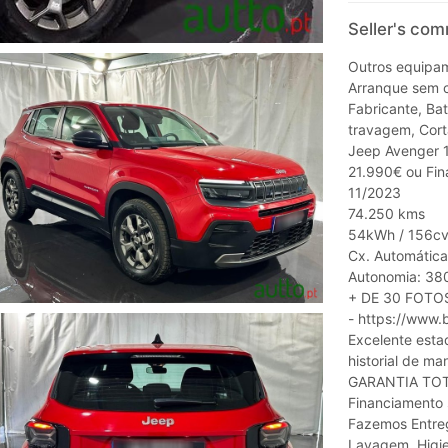
Seller's co
Outros equipa
Arranque sem c
Fabricante, Bat
travagem, Cort
Jeep Avenger 1
21.990€ ou Fi
11/2023
74.250 kms
54kWh / 156cv 
Cx. Automática
Autonomia: 38
+ DE 30 FOTO
- https://www.
Excelente esta
historial de ma
GARANTIA TOT
Financiamento 
Fazemos Entrega
Lavagem, Higie