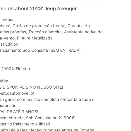
mments about 2023' Jeep Avenger
mentos:
have, Grelha de protecção frontal, Garantia do
erias próprias, Tracção dianteira, Assistente activo de
a-vento, Pintura Metalizada.
st Edition
nanciamento Sob Consulta (SEM ENTRADA)
/ 100% Elétrico
0Klm
S DISPONÍVEIS NO NOSSO SITE!
bercoautomovel.pt
do geral, com revisão completa efetuada e todo o
nutenção!
AL DE ATÉ 3 ANOS!
sem entrada, Sob Consulta ou 21.990€!
s no Pais Inteiro e Ilhas!!
nização e Desinfeção completa antes da Entrega!