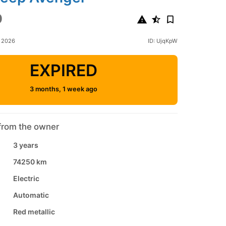
0
l 2026
ID: UjqKpW
EXPIRED
3 months, 1 week ago
from the owner
3 years
74250 km
Electric
Automatic
Red metallic