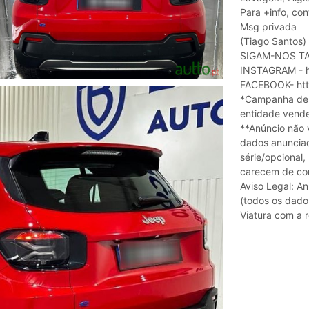
Para +info, con
Msg privada
(Tiago Santos) 
SIGAM-NOS TA
INSTAGRAM - h
FACEBOOK- htt
*Campanha de F
entidade vend
**Anúncio não v
dados anunciad
série/opcional
carecem de con
Aviso Legal: An
(todos os dado
Viatura com a 