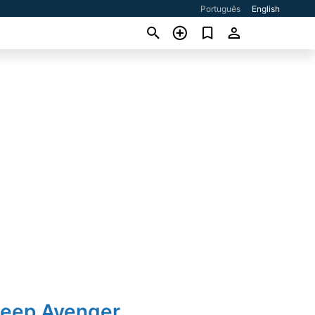
Português
English
Jeep Avenger