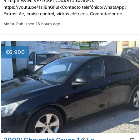
5 LugaresVIN: VF7LCKFUC74481094VIDEO:
https://youtu.be/1sIjBhGFuIkContacto telefónico/WhatsApp:
Extras: Ac, cruise control, vidros elétricos, Computador de …
Moita.
Published 18 hours ago
€6,900