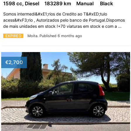
1598 cc, Diesel
183289 km
Manual
Black
Somos intermedi&#xE1;rios de Credito ao T&#xED;tulo
acess&#xF3;rio , Autorizados pelo banco de Portugal.Dispomos
de mais unidades em stock !+70 viaturas em stock e com a …
EXPIRED
Moita.
Published 6 months ago
€2,700