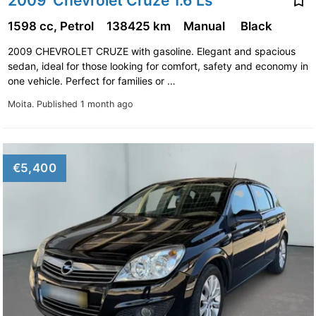
2009' Chevrolet Cruze 1.6 Ls
1598 cc, Petrol
138425 km
Manual
Black
2009 CHEVROLET CRUZE with gasoline. Elegant and spacious
sedan, ideal for those looking for comfort, safety and economy in
one vehicle. Perfect for families or …
Moita.
Published 1 month ago
€5,400