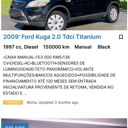
2009' Ford Kuga 2.0 Tdci Titanium
1997 cc, Diesel
150000 km
Manual
Black
▫️CAIXA MANUAL▫️153 000 KMS▫️136
CV▫️DIESEL▫️AC▫️BLUETOOTH▫️SENSORES DE
LUMINOSIDADE▫️TETO PANORÂMICO▫️VOLANTE
MULTIFUNÇÕES▫️BANCOS AQUECIDOS▪️POSSIBILIDADE DE
FINANCIAMENTO ATÉ 120 MESES SEM ENTRADA
INICIALVIATURA PROVENIENTE DE RETOMA, VENDIDA NO
ESTADO E …
EXPIRED
Moita.
Updated 3 months ago