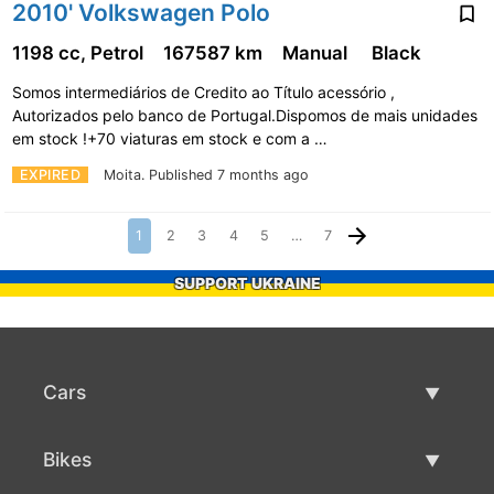
2010' Volkswagen Polo
1198 cc, Petrol
167587 km
Manual
Black
Somos intermediários de Credito ao Título acessório ,
Autorizados pelo banco de Portugal.Dispomos de mais unidades
em stock !+70 viaturas em stock e com a …
EXPIRED
Moita.
Published 7 months ago
1
2
3
4
5
…
7
SUPPORT UKRAINE
Cars
Used Cars
Bikes
Car Sale