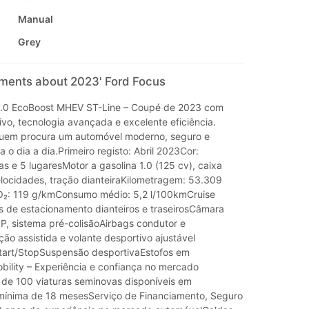
Manual
Grey
mments about 2023' Ford Focus
0 EcoBoost MHEV ST-Line – Coupé de 2023 com
vo, tecnologia avançada e excelente eficiência.
quem procura um automóvel moderno, seguro e
a o dia a dia.Primeiro registo: Abril 2023Cor:
s e 5 lugaresMotor a gasolina 1.0 (125 cv), caixa
locidades, tração dianteiraKilometragem: 53.309
₂: 119 g/kmConsumo médio: 5,2 l/100kmCruise
s de estacionamento dianteiros e traseirosCâmara
SP, sistema pré-colisãoAirbags condutor e
ão assistida e volante desportivo ajustável
tart/StopSuspensão desportivaEstofos em
bility – Experiência e confiança no mercado
de 100 viaturas seminovas disponíveis em
mínima de 18 mesesServiço de Financiamento, Seguro