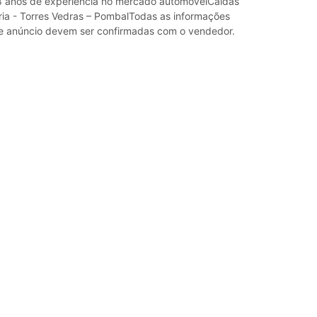
8 anos de experiência no mercado automóvelCaldas
iria - Torres Vedras – PombalTodas as informações
e anúncio devem ser confirmadas com o vendedor.