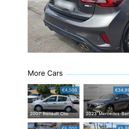
More Cars
€4,500
€34,9
2007' Renault Clio
€6,000
€5,9