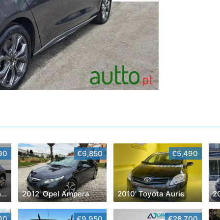
90
€6,850
€5,490
2023' Mercedes-Benz EQA
2012' Opel Ampera
2010' Toyota Auris
90
€9,950
€28,700