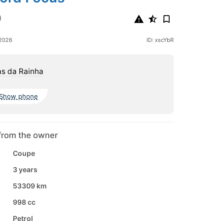
0
 2026
ID: xscYbR
s da Rainha
Show phone
from the owner
Coupe
3 years
53309 km
998 cc
Petrol