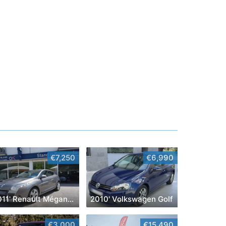
€7,250
€6,990
2011' Renault Mégane Coupe
2010' Volkswagen Golf
€3,000
€15,490