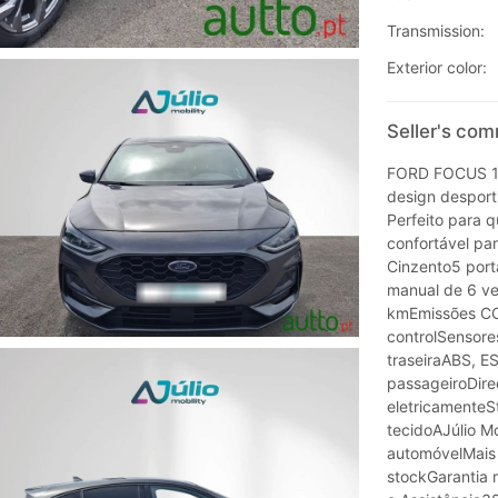
Transmission:
Exterior color:
Seller's co
FORD FOCUS 1.
design desporti
Perfeito para 
confortável par
Cinzento5 porta
manual de 6 ve
kmEmissões CO
controlSensore
traseiraABS, E
passageiroDireç
eletricamenteS
tecidoAJúlio Mo
automóvelMais 
stockGarantia 