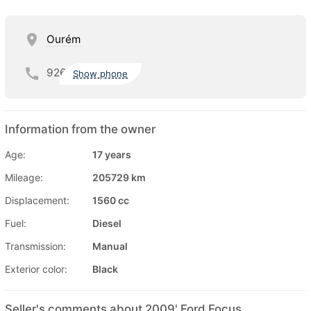
Ourém
926
Show phone
Information from the owner
Age:
17 years
Mileage:
205729 km
Displacement:
1560 cc
Fuel:
Diesel
Transmission:
Manual
Exterior color:
Black
Seller's comments about 2009' Ford Focus