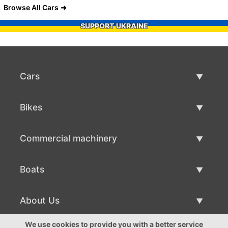
Browse All Cars
SUPPORT UKRAINE
Cars
Used Cars
Bikes
Car Sale
Used Bikes
Commercial machinery
Bike Sale
Used Commercial Machinery
Boats
Commercial Machinery Sale
Used Boats
About Us
Boat Sale
About Us
We use cookies to provide you with a better service