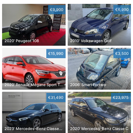
€9,900
€6,990
2020' Peugeot 108
2010' Volkswagen Golf
€15,990
€3,500
2020' Renault Mégane Sport Tourer
2006' Smart Fortwo
€31,490
€23,975
2023' Mercedes-Benz Classe A D Amg Line Aut.
2020' Mercedes-Benz Classe C