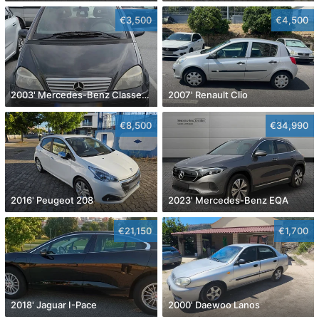
€3,500
€4,500
2003' Mercedes-Benz Classe A Classic
2007' Renault Clio
€8,500
€34,990
2016' Peugeot 208
2023' Mercedes-Benz EQA
€21,150
€1,700
2018' Jaguar I-Pace
2000' Daewoo Lanos