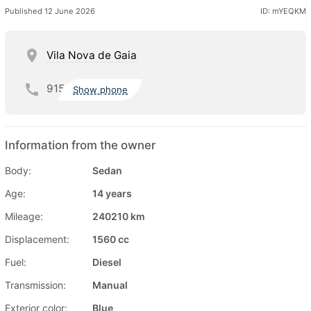
Published 12 June 2026
ID: mYEQKM
Vila Nova de Gaia
915
Show phone
Information from the owner
Body:
Sedan
Age:
14 years
Mileage:
240210 km
Displacement:
1560 cc
Fuel:
Diesel
Transmission:
Manual
Exterior color:
Blue