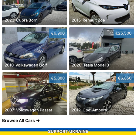
2023' Cupra Born
2015' Renault Zoe
€6,990
€25,500
2010' Volkswagen Golf
2020' Tesla Model 3
€5,880
€6,850
2007' Volkswagen Passat
2012' Opel Ampera
Browse All Cars
SUPPORT UKRAINE