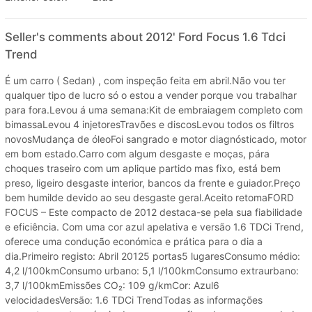
Seller's comments about 2012' Ford Focus 1.6 Tdci
Trend
É um carro ( Sedan) , com inspeção feita em abril.Não vou ter
qualquer tipo de lucro só o estou a vender porque vou trabalhar
para fora.Levou á uma semana:Kit de embraiagem completo com
bimassaLevou 4 injetoresTravões e discosLevou todos os filtros
novosMudança de óleoFoi sangrado e motor diagnósticado, motor
em bom estado.Carro com algum desgaste e moças, pára
choques traseiro com um aplique partido mas fixo, está bem
preso, ligeiro desgaste interior, bancos da frente e guiador.Preço
bem humilde devido ao seu desgaste geral.Aceito retomaFORD
FOCUS – Este compacto de 2012 destaca-se pela sua fiabilidade
e eficiência. Com uma cor azul apelativa e versão 1.6 TDCi Trend,
oferece uma condução económica e prática para o dia a
dia.Primeiro registo: Abril 20125 portas5 lugaresConsumo médio:
4,2 l/100kmConsumo urbano: 5,1 l/100kmConsumo extraurbano:
3,7 l/100kmEmissões CO₂: 109 g/kmCor: Azul6
velocidadesVersão: 1.6 TDCi TrendTodas as informações