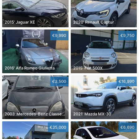
2015' Jaguar XE
2020' Renault Captur
€9,990
€9,750
2016' Alfa Romeo Giulietta
2015' Fiat 500X
€3,500
€16,990
2003' Mercedes-Benz Classe A Classic
2021' Mazda MX-30
€35,000
€6,690