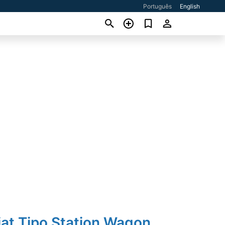
Português
English
iat Tipo Station Wagon