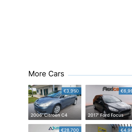
More Cars
€3,950
€6,9
2006' Citroen C4
2017' Ford Focus
€28,700
€4,9