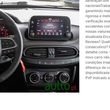
satisfação dos 
nacionaisTraba
garantindo mai
rigorosa e met
verificação ex
excelentes co
nossas viatura
atualizada.Exc
Reviews? Quali
consecutivo)? 
detalhe conta.
novo carro não
condições irrep
diferença de c
disponibilizad
PVP indicado a