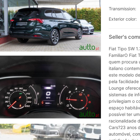
Transmission:
Exterior color:
Seller's com
Fiat Tipo SW 1.
FamiliarO Fiat 
quem procura u
italiano contem
este modelo d
pela facilidade
Lounge oferece
sistemas de in
privilegiam o 
espaço habitáv
possível ter u
racionalidade 
Cars?23 anos d
automóvel, com