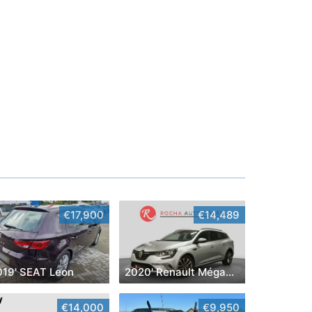
€17,900
€14,489
019' SEAT Leon
2020' Renault Mégane Sport Tourer
€14,000
€9,950