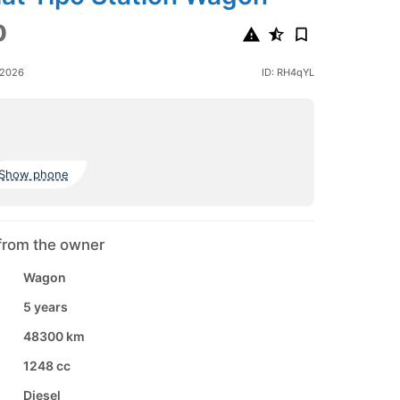
0
 2026
ID: RH4qYL
Show phone
from the owner
Wagon
5 years
48300 km
1248 cc
Diesel