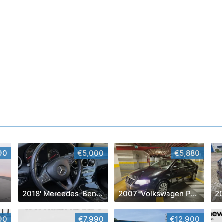
90
€5,000
€5,880
2018' Mercedes-Benz Classe C
2007' Volkswagen Passat
2
90
€7,990
€12,900