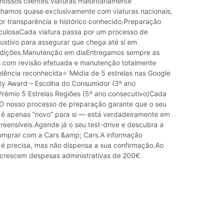
nossos clientes.Viaturas maioritariamente
lhamos quase exclusivamente com viaturas nacionais,
or transparência e histórico conhecido.Preparação
iculosaCada viatura passa por um processo de
austivo para assegurar que chega até si em
ndições.Manutenção em diaEntregamos sempre as
s com revisão efetuada e manutenção totalmente
elência reconhecida⭐ Média de 5 estrelas nas Google
ty Award – Escolha do Consumidor (3º ano
Prémio 5 Estrelas Regiões (5º ano consecutivo)Cada
 O nosso processo de preparação garante que o seu
 é apenas “novo” para si — está verdadeiramente em
reensíveis.Agende já o seu test-drive e descubra a
omprar com a Cars &amp; Cars.A informação
a é precisa, mas não dispensa a sua confirmação.Ao
crescem despesas administrativas de 200€.