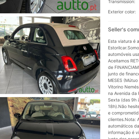
Transmission:
Exterior color:
Seller's com
Esta viatura é
Estorilcar.Som
automóveis usa
Aceitamos RETO
de FINANCIAM
junto de finan
MESES (Mútuo A
Vitorino Nemés
na Avenida da 
Sexta (das 9h 
18h).Não hesit
e comprometid
clientes.Nota:
automáticos da
informação é v
junto dos nosso