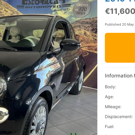
€11,60
Published 20 May
Information 
Body:
Age:
Mileage:
Displacement:
Fuel: