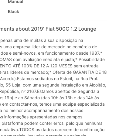
Manual
Black
ments about 2019' Fiat 500C 1.2 Lounge
 apenas uma de muitas à sua disposição na
os uma empresa líder de mercado no comércio de
dos e semi-novos, em funcionamento desde 1987.*
MAS com avaliação imediata e justa;* Possibilidade
ENTO ATÉ 100% DE 12 A 120 MESES sem entrada
ceiras lideres de mercado;* Oferta de GARANTIA DE 18
cordo).Estamos sediados no Estoril, na Rua Prof.
io, 55 Loja, com uma segunda instalação em Alcoitão,
República, nº 2167.Estamos abertos de Segunda a
às 19h) e ao Sábado (das 10h às 13h e das 14h às
e em contactar-nos, temos uma equipa especializada
a no melhor acompanhamento dos nossos
 As informações apresentadas nos campos
 plataforma podem conter erros, pelo que nenhuma
inculativa.TODOS os dados carecem de confirmação
s comerciais, inclusive garantia e opcionais.