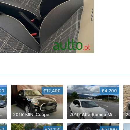
00
€12,490
€4,200
2019' Mercedes-Benz Classe C
2015' MINI Cooper
2010' Alfa Romeo MiTo
50
€21,150
€5,000