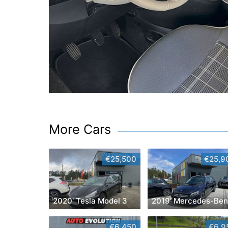
More Cars
€25,500
€25,9
2020' Tesla Model 3
€6,450
€6,9