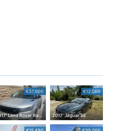
€37,000
€12,000
2017' Land Rover Range Rover Velar
2017' Jaguar XE
€15,490
€35,000