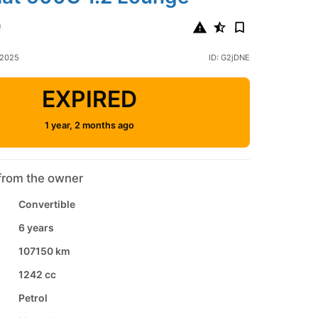
0
 2025
ID: G2jDNE
EXPIRED
1 year, 2 months ago
from the owner
Convertible
6 years
107150 km
1242 cc
Petrol