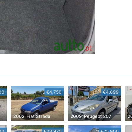
00
€4,750
€4,699
2002' Fiat Strada
2009' Peugeot 207
2
70
€23,975
€25,900