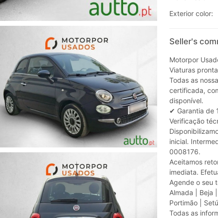
Exterior color:
Seller's com
Motorpor Usados
Viaturas pronta
Todas as nossas
certificada, c
disponível.
✔ Garantia de 
Verificação té
Disponibilizam
inicial. Interm
0008176.
Aceitamos reto
imediata. Efet
Agende o seu t
Almada | Beja | 
Portimão | Set
Todas as infor