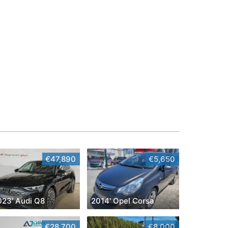
€47,890
€5,650
023' Audi Q8
2014' Opel Corsa
€28,700
€8,000