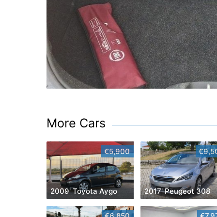
More Cars
€5,900
€9,5
2009' Toyota Aygo
2017' Peugeot 308
€6,850
€7,9