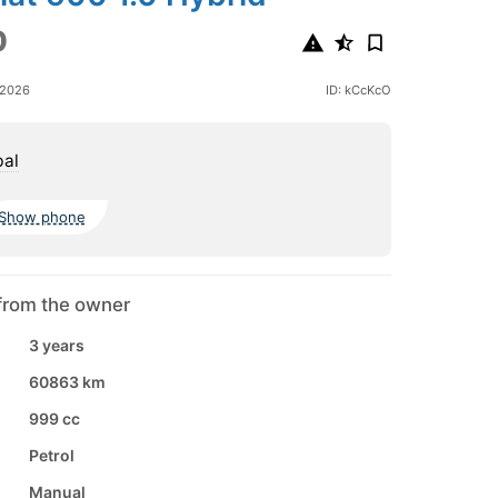
0
 2026
ID: kCcKcO
bal
Show phone
from the owner
3 years
60863 km
999 cc
Petrol
Manual