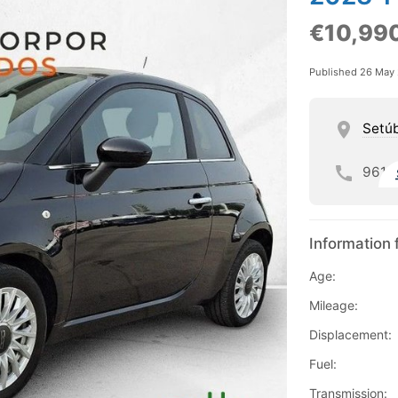
€10,99
Published 26 May
Setú
961
Information 
Age:
Mileage:
Displacement:
Fuel:
Transmission: