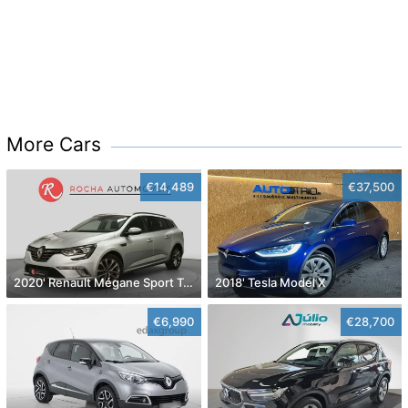
More Cars
€14,489
€37,500
2020' Renault Mégane Sport Tourer
2018' Tesla Model X
€6,990
€28,700