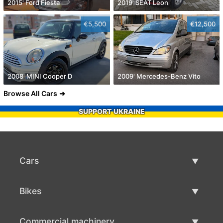
2015' Ford Fiesta
2019' SEAT Leon
€5,500
€12,500
2008' MINI Cooper D
2009' Mercedes-Benz Vito
Browse All Cars
SUPPORT UKRAINE
Cars
Used Cars
Bikes
Car Sale
Used Bikes
Commercial machinery