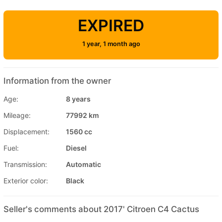
EXPIRED
1 year, 1 month ago
Information from the owner
Age:
8 years
Mileage:
77992 km
Displacement:
1560 cc
Fuel:
Diesel
Transmission:
Automatic
Exterior color:
Black
Seller's comments about 2017' Citroen C4 Cactus