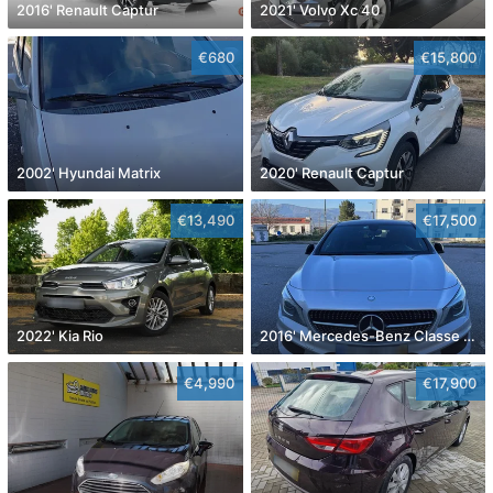
2016' Renault Captur
2021' Volvo Xc 40
€680
€15,800
2002' Hyundai Matrix
2020' Renault Captur
€13,490
€17,500
2022' Kia Rio
2016' Mercedes-Benz Classe Cla
€4,990
€17,900