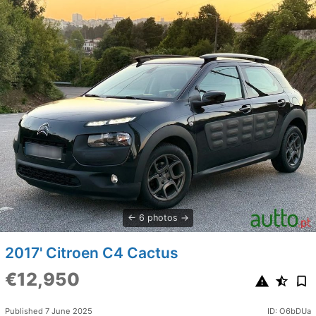
6 photos
2017' Citroen C4 Cactus
€12,950
Published 7 June 2025
ID: O6bDUa