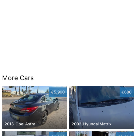
More Cars
€5,990
€680
2013' Opel Astra
2002' Hyundai Matrix