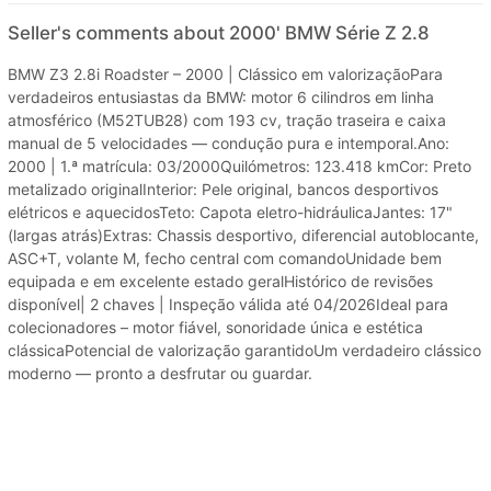
Seller's comments about 2000' BMW Série Z 2.8
BMW Z3 2.8i Roadster – 2000 | Clássico em valorizaçãoPara
verdadeiros entusiastas da BMW: motor 6 cilindros em linha
atmosférico (M52TUB28) com 193 cv, tração traseira e caixa
manual de 5 velocidades — condução pura e intemporal.Ano:
2000 | 1.ª matrícula: 03/2000Quilómetros: 123.418 kmCor: Preto
metalizado originalInterior: Pele original, bancos desportivos
elétricos e aquecidosTeto: Capota eletro-hidráulicaJantes: 17"
(largas atrás)Extras: Chassis desportivo, diferencial autoblocante,
ASC+T, volante M, fecho central com comandoUnidade bem
equipada e em excelente estado geralHistórico de revisões
disponível| 2 chaves | Inspeção válida até 04/2026Ideal para
colecionadores – motor fiável, sonoridade única e estética
clássicaPotencial de valorização garantidoUm verdadeiro clássico
moderno — pronto a desfrutar ou guardar.