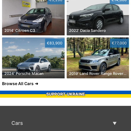
2014' Citroen C3
2022' Dacia Sandero
€83,900
€77,000
2024' Porsche Macan
2019' Land Rover Range Rover Sport
Browse All Cars
SUPPORT UKRAINE
Cars