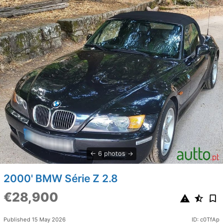
6 photos
2000' BMW Série Z 2.8
€28,900
Published 15 May 2026
ID: c0TfAp