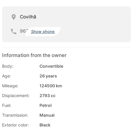
Covilhã
963
Show phone
Information from the owner
Body:
Convertible
Age:
26 years
Mileage:
124500 km
Displacement:
2793 cc
Fuel:
Petrol
Transmission:
Manual
Exterior color:
Black