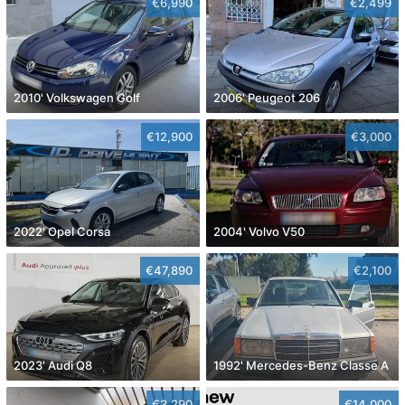
€6,990
€2,499
2010' Volkswagen Golf
2006' Peugeot 206
€12,900
€3,000
2022' Opel Corsa
2004' Volvo V50
€47,890
€2,100
2023' Audi Q8
1992' Mercedes-Benz Classe A
€3,290
€14,000