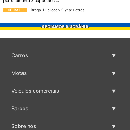
perfeitamente 2 capacetes …
EXPIRADO
Braga.
Publicado 9 years atrás
APOIAMOS A UCRÂNIA
Carros
Carros usados
Motas
Venda de carros
Motas usadas
Veículos comerciais
Venda de motas
Maquinaria comercial usada
Barcos
Venda de veículos comerciais
Barcos usados
Sobre nós