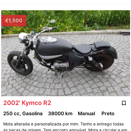
€1,500
2002' Kymco R2
250 cc, Gasolina
38000 km
Manual
Preto
Mota alterada e personalizada por mim. Tenho e entrego todas
as peças de origem. Tem encosto amovível. Mota a circular e em