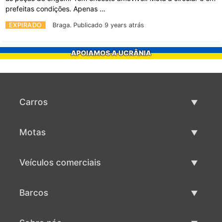
prefeitas condições. Apenas …
EXPIRADO
Braga.
Publicado 9 years atrás
APOIAMOS A UCRÂNIA
Carros
Carros usados
Motas
Venda de carros
Motas usadas
Veículos comerciais
Venda de motas
Maquinaria comercial usada
Barcos
Venda de veículos comerciais
Barcos usados