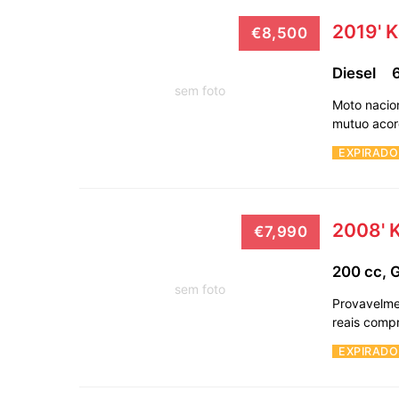
2019' 
€8,500
Diesel
sem foto
Moto nacion
mutuo aco
EXPIRADO
2008' 
€7,990
200 cc, 
sem foto
Provavelme
reais comp
EXPIRADO