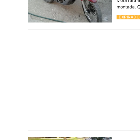
Mota rara e
montada. Q
EXPIRADO