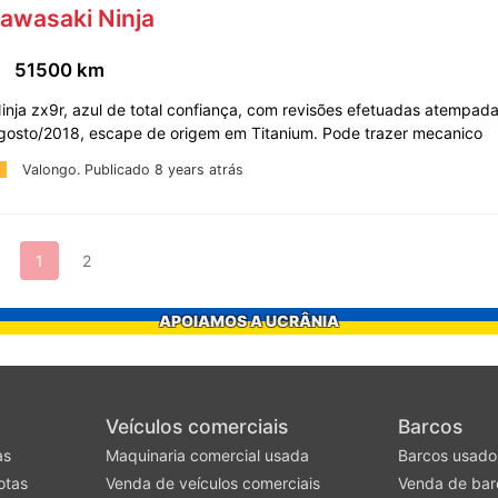
awasaki Ninja
51500 km
nja zx9r, azul de total confiança, com revisões efetuadas atempad
gosto/2018, escape de origem em Titanium. Pode trazer mecanico
Valongo.
Publicado 8 years atrás
1
2
APOIAMOS A UCRÂNIA
Veículos comerciais
Barcos
as
Maquinaria comercial usada
Barcos usado
otas
Venda de veículos comerciais
Venda de bar