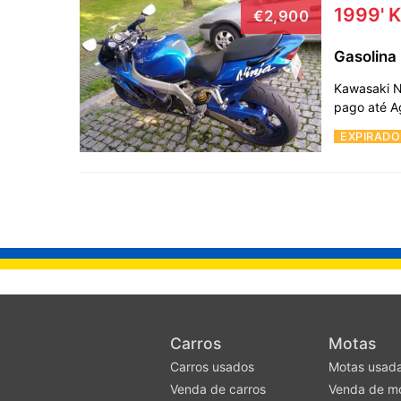
1999' K
€2,900
Gasolina
Kawasaki Ni
pago até A
EXPIRADO
Carros
Motas
Carros usados
Motas usad
Venda de carros
Venda de m