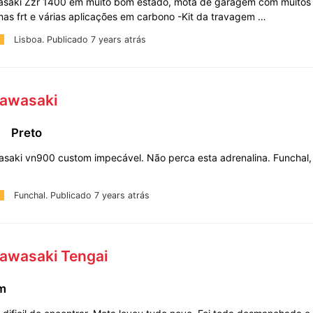
saki Zzr 1400 em muito bom estado, mota de garagem com muitos 
as frt e várias aplicações em carbono -Kit da travagem …
Lisboa.
Publicado 7 years atrás
Kawasaki
m
Preto
saki vn900 custom impecável. Não perca esta adrenalina. Funchal, 
Funchal.
Publicado 7 years atrás
Kawasaki Tengai
km