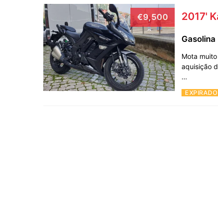
2017' 
€9,500
Gasolina
Mota muito
aquisição d
…
EXPIRADO