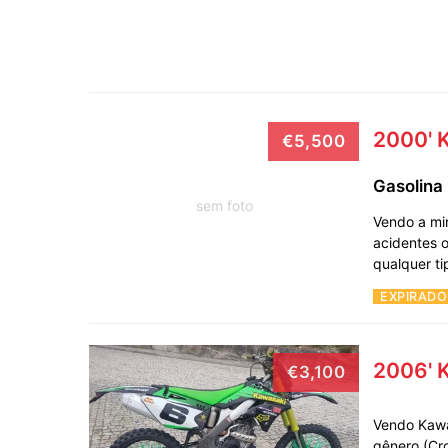
2000' 
€5,500
Gasolina
sem foto
Vendo a mi
acidentes 
qualquer t
EXPIRADO
2006' 
€3,100
Vendo Kawa
gênero (Cr