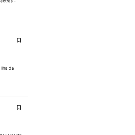
extras -
Ilha da