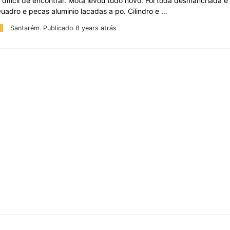
 dificil de encontrar. Mota levou tudo novo. Foi toda desmanchada 
uadro e pecas aluminio lacadas a po. Cilindro e …
Santarém.
Publicado 8 years atrás