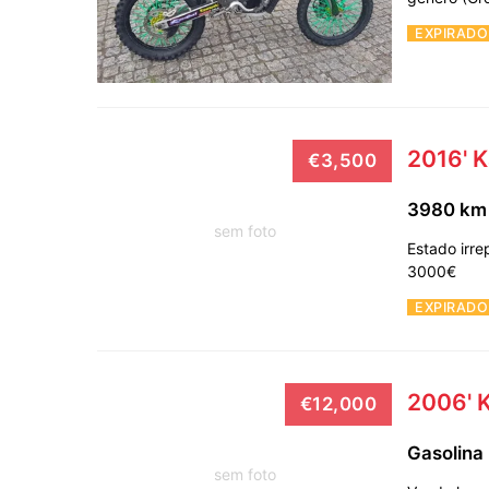
EXPIRADO
2016' 
€3,500
3980 k
sem foto
Estado irre
3000€
EXPIRADO
2006' 
€12,000
Gasolina
sem foto