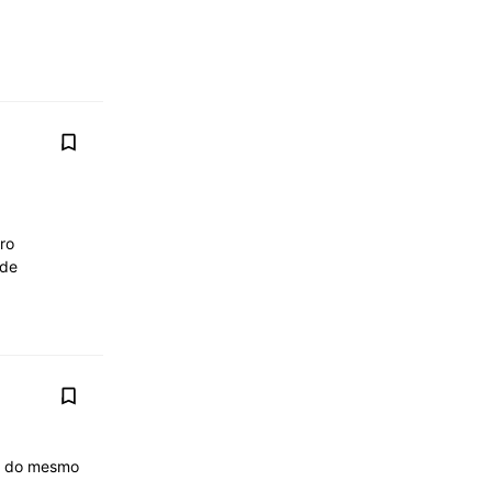
ro
 de
as do mesmo