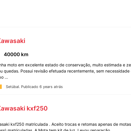
Kawasaki
40000 km
nha moto em excelente estado de conservação, muito estimada e ze
ou quedas. Possui revisão efetuada recentemente, sem necessidade
ipo …
Setúbal.
Publicado 6 years atrás
Kawasaki kxf250
saki kxf250 matriculada . Aceito trocas e retomas apenas de mot
oss) matriculadas. A Mota tem kit de luz. Levou reparação …