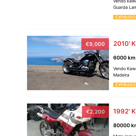
Vendo kawa
Guarda Lam
EXPIRADO
2010' 
€9,000
6000 k
Vendo Kawa
Madeira
EXPIRADO
1992' 
€2,200
80000 