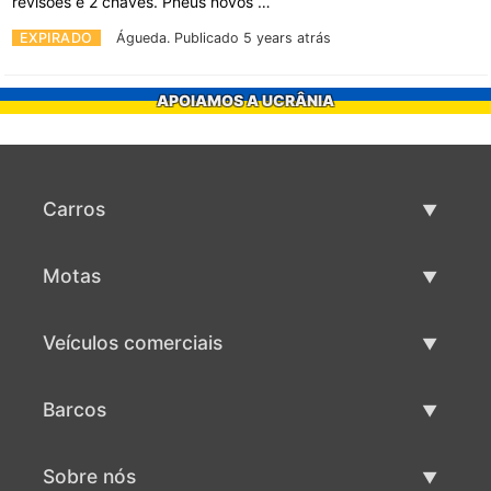
revisões e 2 chaves. Pneus novos …
EXPIRADO
Águeda.
Publicado 5 years atrás
APOIAMOS A UCRÂNIA
Carros
Carros usados
Motas
Venda de carros
Motas usadas
Veículos comerciais
Venda de motas
Maquinaria comercial usada
Barcos
Venda de veículos comerciais
Barcos usados
Sobre nós