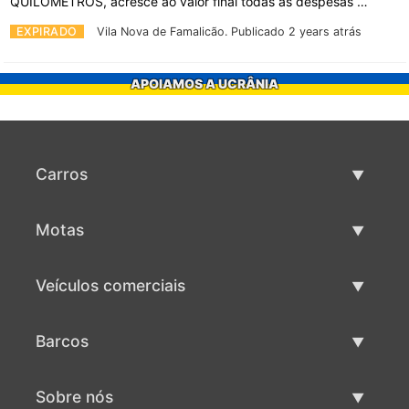
QUILOMETROS, acresce ao valor final todas as despesas …
EXPIRADO
Vila Nova de Famalicão.
Publicado 2 years atrás
APOIAMOS A UCRÂNIA
Carros
Carros usados
Motas
Venda de carros
Motas usadas
Veículos comerciais
Venda de motas
Maquinaria comercial usada
Barcos
Venda de veículos comerciais
Barcos usados
Sobre nós