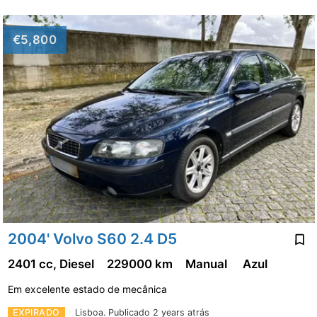
€5,800
2004' Volvo S60 2.4 D5
2401 cc, Diesel
229000 km
Manual
Azul
Em excelente estado de mecânica
EXPIRADO
Lisboa.
Publicado 2 years atrás