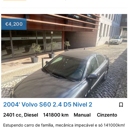
€4,200
2004' Volvo S60 2.4 D5 Nivel 2
2401 cc, Diesel
141800 km
Manual
Cinzento
Estupendo carro de família, mecânica impecável e só 141000km!