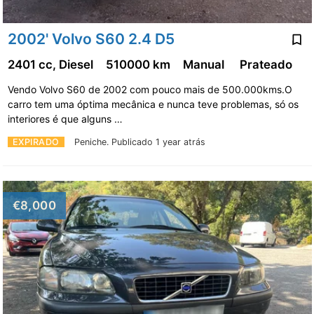
2002' Volvo S60 2.4 D5
2401 cc, Diesel
510000 km
Manual
Prateado
Vendo Volvo S60 de 2002 com pouco mais de 500.000kms.O
carro tem uma óptima mecânica e nunca teve problemas, só os
interiores é que alguns …
EXPIRADO
Peniche.
Publicado 1 year atrás
€8,000