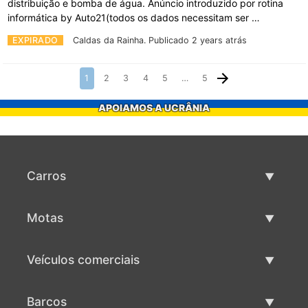
distribuição e bomba de água. Anúncio introduzido por rotina
informática by Auto21(todos os dados necessitam ser …
EXPIRADO
Caldas da Rainha.
Publicado 2 years atrás
1
2
3
4
5
…
5
APOIAMOS A UCRÂNIA
Carros
Carros usados
Motas
Venda de carros
Motas usadas
Veículos comerciais
Venda de motas
Maquinaria comercial usada
Barcos