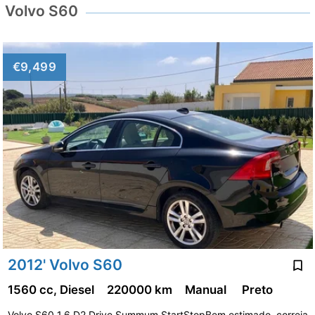
Volvo S60
€9,499
2012' Volvo S60
1560 cc, Diesel
220000 km
Manual
Preto
Volvo S60 1.6 D2 Drive Summum StartStopBem estimado, correia