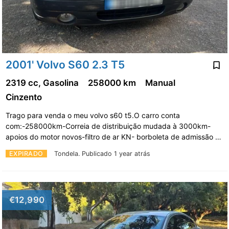
2001' Volvo S60 2.3 T5
2319 cc, Gasolina
258000 km
Manual
Cinzento
Trago para venda o meu volvo s60 t5.O carro conta
com:-258000km-Correia de distribuição mudada à 3000km-
apoios do motor novos-filtro de ar KN- borboleta de admissão …
EXPIRADO
Tondela.
Publicado 1 year atrás
€12,990