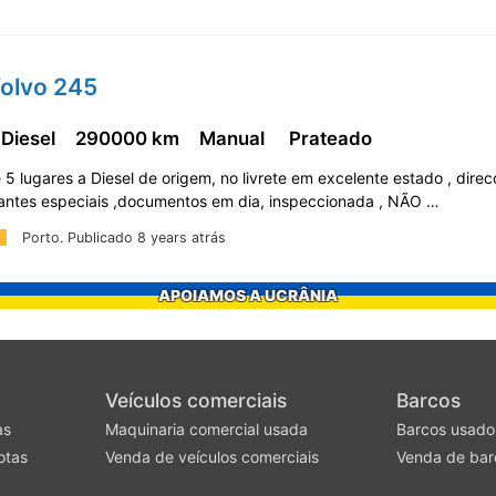
Volvo 245
 Diesel
290000 km
Manual
Prateado
 5 lugares a Diesel de origem, no livrete em excelente estado , dire
 jantes especiais ,documentos em dia, inspeccionada , NÃO …
Porto.
Publicado 8 years atrás
APOIAMOS A UCRÂNIA
Veículos comerciais
Barcos
as
Maquinaria comercial usada
Barcos usado
otas
Venda de veículos comerciais
Venda de bar