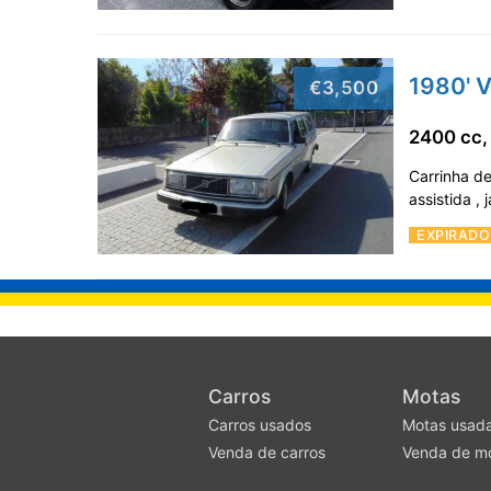
1980' 
€3,500
2400 cc,
Carrinha de
assistida ,
EXPIRADO
Carros
Motas
Carros usados
Motas usad
Venda de carros
Venda de m