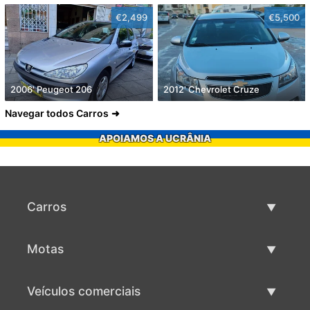
€2,499
€5,500
2006' Peugeot 206
2012' Chevrolet Cruze
Navegar todos Carros
APOIAMOS A UCRÂNIA
Carros
Carros usados
Motas
Venda de carros
Motas usadas
Veículos comerciais