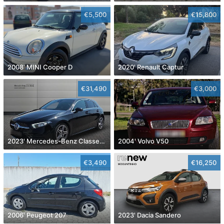
€5,500
€15,800
2008' MINI Cooper D
2020' Renault Captur
€31,490
€3,000
2023' Mercedes-Benz Classe A D Amg Line Aut.
2004' Volvo V50
€3,490
€16,250
2006' Peugeot 207
2023' Dacia Sandero