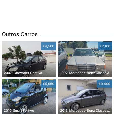
Outros Carros
€4,500
€2,100
2007' Chevrolet Captiva
1992' Mercedes-Benz Classe A
€5,950
€9,499
2010' Smart Fortwo
2013' Mercedes-Benz Classe B Cdi Style Aut.