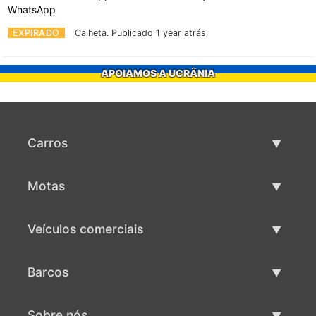
WhatsApp
EXPIRADO
Calheta.
Publicado 1 year atrás
APOIAMOS A UCRÂNIA
Carros
Carros usados
Motas
Venda de carros
Motas usadas
Veículos comerciais
Venda de motas
Maquinaria comercial usada
Barcos
Venda de veículos comerciais
Barcos usados
Sobre nós