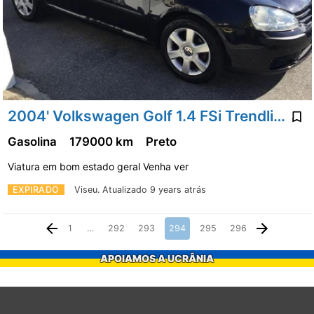
2004' Volkswagen Golf 1.4 FSi Trendline Pack
Gasolina
179000 km
Preto
Viatura em bom estado geral Venha ver
EXPIRADO
Viseu.
Atualizado 9 years atrás
1
…
292
293
294
295
296
APOIAMOS A UCRÂNIA