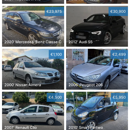
€23,975
€30,900
2020' Mercedes-Benz Classe C
2012' Audi S5
€1,100
€2,499
2000' Nissan Almera
2006' Peugeot 206
€4,500
€5,950
2007' Renault Clio
2010' Smart Fortwo