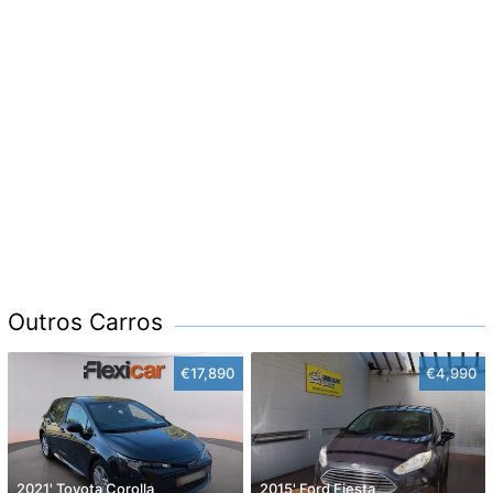
Outros Carros
€17,890
€4,990
2021' Toyota Corolla
2015' Ford Fiesta