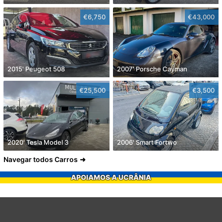
€6,750
€43,000
2015' Peugeot 508
2007' Porsche Cayman
€25,500
€3,500
2020' Tesla Model 3
2006' Smart Fortwo
Navegar todos Carros
APOIAMOS A UCRÂNIA