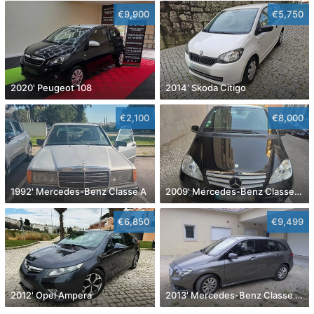
€9,900
€5,750
2020' Peugeot 108
2014' Skoda Citigo
€2,100
€8,000
1992' Mercedes-Benz Classe A
2009' Mercedes-Benz Classe A Avantgarde Aut.
€6,850
€9,499
2012' Opel Ampera
2013' Mercedes-Benz Classe B Cdi Style Aut.