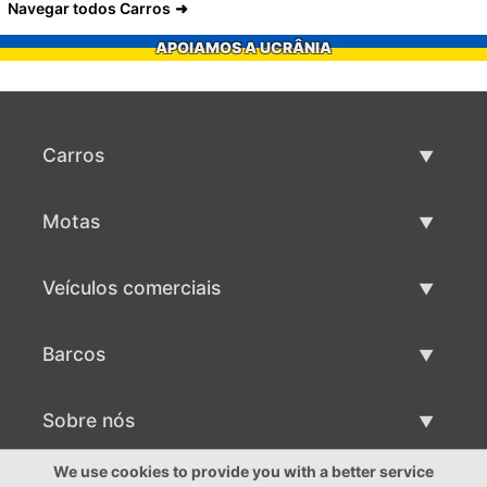
Navegar todos Carros
APOIAMOS A UCRÂNIA
Carros
Carros usados
Motas
Venda de carros
Motas usadas
Veículos comerciais
Venda de motas
Maquinaria comercial usada
Barcos
Venda de veículos comerciais
Barcos usados
Sobre nós
Venda de barcos
Sobre nós
We use cookies to provide you with a better service