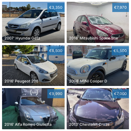
€3,350
€7,970
2007' Hyundai Getz
2018' Mitsubishi Space Star
€8,500
€5,500
2016' Peugeot 208
2008' MINI Cooper D
€9,990
€7,000
2016' Alfa Romeo Giulietta
2013' Chevrolet Cruze