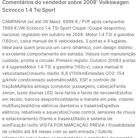
Comentários do vendedor sobre 2008' Volkswagen
Scirocco 1.4 Tsi Sport
CAMPANHA (só até 08 Maio): 6999 € / PVP após campanha:
7999 €.VW Scirocco 1.4 TSI Sport Coupé –Coupé desportivo,
nacional, registado em outubro de 2008. Motor 1.4 TSI a gasolina
(160cv), caixa manual de 6 velocidades, 3 portas e 4 lugares.
Ideal para quem procura um carro dinâmico, com design distinto
e excelente comportamento em estrada. Viatura com manutenção
cuidada, pronta a circular..Primeiro registo: Outubro 20083 portas
e 4 lugaresMotor 1.4 TSI a gasolina (160cv), caixa manual 6
velocidadesConsumo médio: 6,6 l/100kmEmissões CO2: 154
g/kmAr condicionado automáticoABS, ESP e controlo de
traçãoMúltiplos airbags (condutor, passageiro, cabeça)Faróis
xenon, luzes diurnas LED, lava-faróis e faróis de nevoeiroEstofos
em tecido, bancos desportivosVolante e manete em pele, volante
multifunçõesVidros elétricos dianteiros e traseirosEspelhos
elétricos, rebatíveis e aquecidosCruise control, sensores de chuva
e estacionamento (frente e traseira)Rádio e sistema de
somFixação Isofix.VISITA POR MARCAÇÃO PRÉVIA / Possibilidade
de crédito até 84 meses com ou sem entrada / Solicite
informação sobre todas as modalidades e condições de garantia