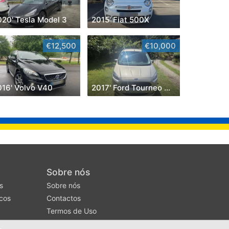
020' Tesla Model 3
2015' Fiat 500X
€12,500
€10,000
016' Volvo V40
2017' Ford Tourneo Courier
Sobre nós
s
Sobre nós
cos
Contactos
Termos de Uso