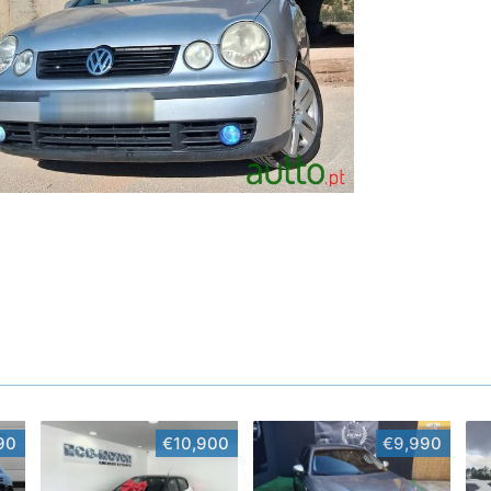
90
€10,900
€9,990