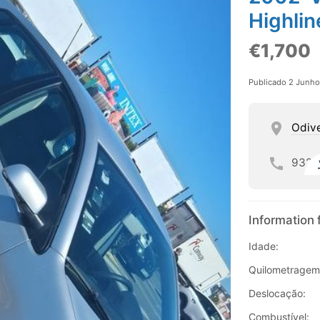
Highlin
€1,700
Publicado 2 Junh
Odiv
932
Information 
Idade:
Quilometragem
Deslocação:
Combustível: