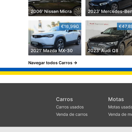
2006' Nissan Micra
€16,990
€47,8
2021' Mazda MX-30
2023' Audi Q8
Navegar todos Carros
Carros
Motas
Carros usados
Motas usad
Venda de carros
Venda de m