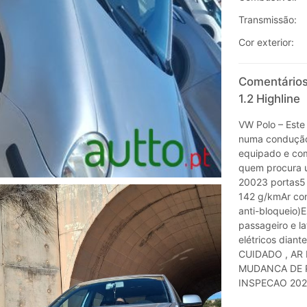
Transmissão:
Cor exterior:
Comentários
1.2 Highline
VW Polo – Este
numa condução
equipado e com 
quem procura u
20023 portas5
142 g/kmAr co
anti-bloqueio)E
passageiro e la
elétricos dian
CUIDADO , AR
MUDANCA DE P
INSPECAO 2026