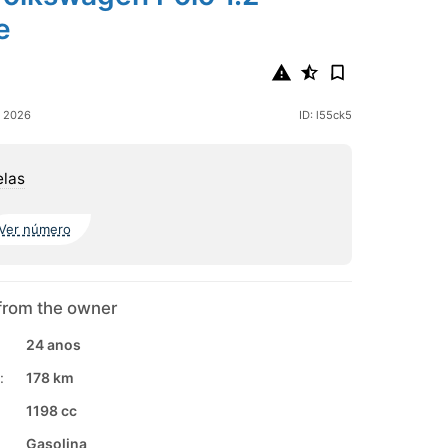
e
o 2026
ID: l55ck5
elas
Ver número
from the owner
24 anos
:
178 km
1198 cc
Gasolina