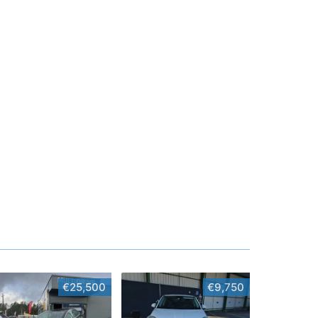
€25,500
€9,750