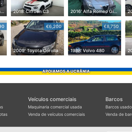
2023' Mercedes-Benz Classe A D Amg Line Aut.
2018' Citroen C3
2016' Alfa Romeo Giulietta
2
90
€6,200
€8,750
2009' Toyota Corolla
1988' Volvo 480
2
APOIAMOS A UCRÂNIA
Veículos comerciais
Barcos
as
Maquinaria comercial usada
Barcos usado
otas
Venda de veículos comerciais
Venda de bar