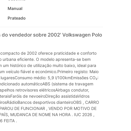
Manual
Prateado
 do vendedor sobre 2002' Volkswagen Polo
 compacto de 2002 oferece praticidade e conforto
 urbana eficiente. O modelo apresenta-se bem
um histórico de utilização muito baixo, ideal para
m veículo fiável e económico.Primeiro registo: Maio
 lugaresConsumo médio: 5,9 l/100kmEmissões CO₂:
ndicionado automáticoABS (sistema de travagem
spelhos retrovisores elétricosAirbags condutor,
teraisFaróis de nevoeiroDireção assistidaVidros
teirosRádioBancos desportivos dianteiroOBS , CARRO
 PAROU DE FUNCIONAR , VENDO POR MOTIVO DE
AÍS, MUDANCA DE NOME NA HORA . IUC 2026 ,
 FEITA .