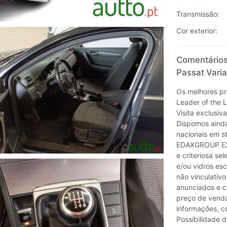
Transmissão:
Cor exterior:
Comentários
Passat Varia
Os melhores pr
Leader of the 
Visita exclusi
Dispomos aind
nacionais em s
EDAXGROUP EXK
e criteriosa se
e/ou vidros esc
não vinculativo
anunciados e c
preço de venda
informações, co
Possibilidade