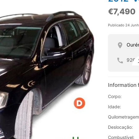
€7,490
Publicado 24 Jun
Ouré
926
Information 
Corpo:
Idade:
Quilometragem
Deslocação:
Combustível: