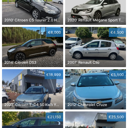
2010' Citroen C5 Tourer 2.0 Hdi Exclusive
2020' Renault Mégane Sport Tourer
€8,000
€4,500
2014' Citroen DS3
2007' Renault Clio
€18,999
€5,500
2022' Citroen E-C4 50 Kwh You!
2012' Chevrolet Cruze
€21,150
€25,500