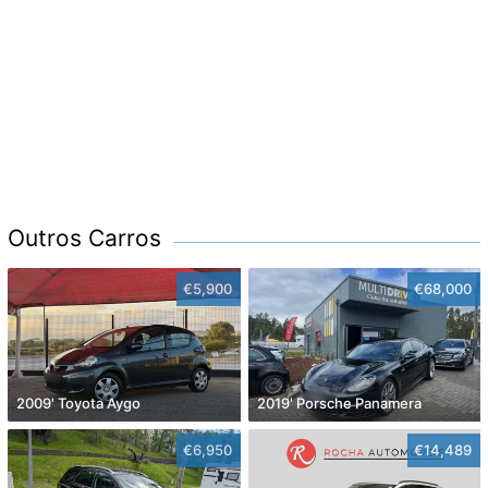
Outros Carros
€5,900
€68,000
2009' Toyota Aygo
2019' Porsche Panamera
€6,950
€14,489