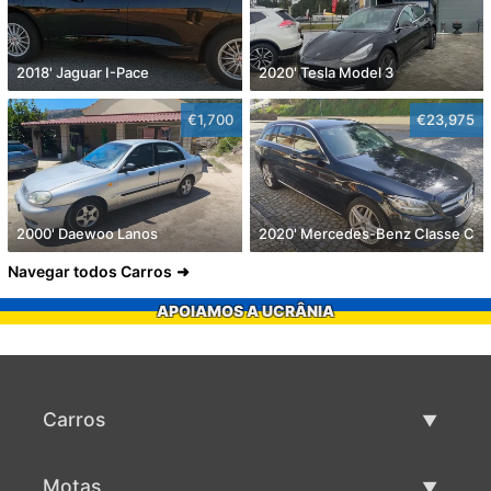
2018' Jaguar I-Pace
2020' Tesla Model 3
€1,700
€23,975
2000' Daewoo Lanos
2020' Mercedes-Benz Classe C
Navegar todos Carros
APOIAMOS A UCRÂNIA
Carros
Carros usados
Motas