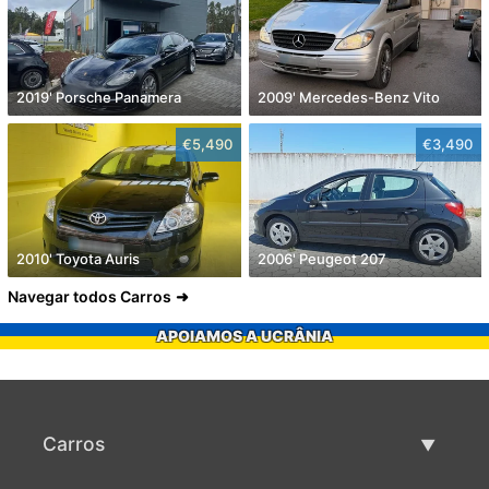
2019' Porsche Panamera
2009' Mercedes-Benz Vito
€5,490
€3,490
2010' Toyota Auris
2006' Peugeot 207
Navegar todos Carros
APOIAMOS A UCRÂNIA
Carros