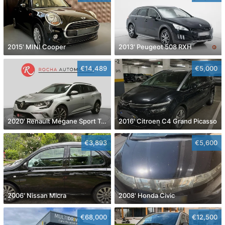
2015' MINI Cooper
2013' Peugeot 508 RXH
€14,489
€5,000
2020' Renault Mégane Sport Tourer
2016' Citroen C4 Grand Picasso
€3,893
€5,600
2006' Nissan Micra
2008' Honda Civic
€68,000
€12,500