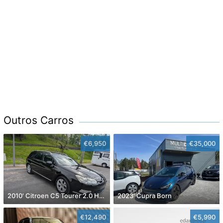
Outros Carros
€6,950
€35,000
2010' Citroen C5 Tourer 2.0 Hdi Exclusive
2023' Cupra Born
€12,490
€5,990