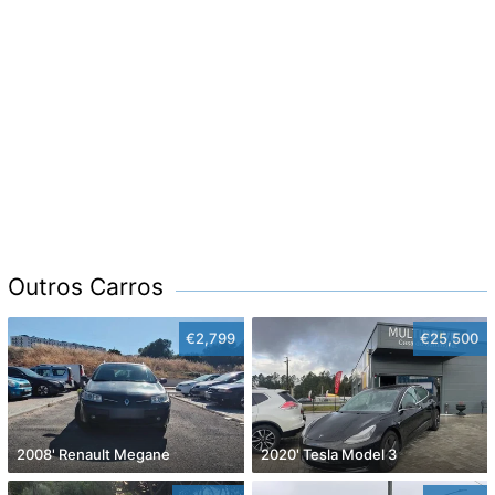
Outros Carros
€2,799
€25,500
2008' Renault Megane
2020' Tesla Model 3