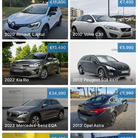
€15,800
€7,400
2020' Renault Captur
2010' Volvo C30
€13,490
€5,990
2022' Kia Rio
2013' Peugeot 508 RXH
€34,990
€5,990
2023' Mercedes-Benz EQA
2013' Opel Astra