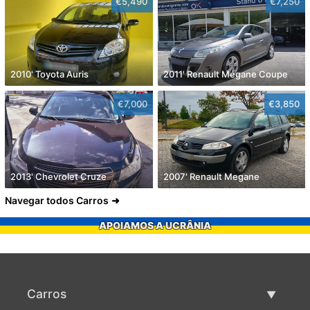
€5,490
€7,250
2010' Toyota Auris
2011' Renault Mégane Coupe
€7,000
€3,850
2013' Chevrolet Cruze
2007' Renault Megane
Navegar todos Carros
APOIAMOS A UCRÂNIA
Carros