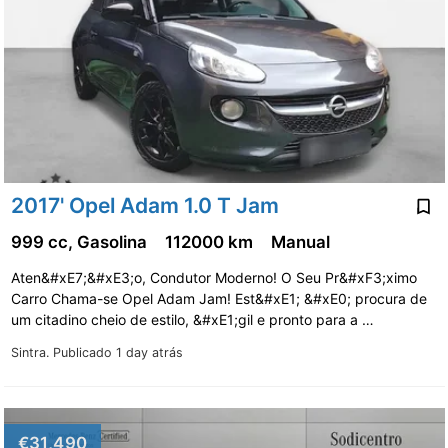
2017' Opel Adam 1.0 T Jam
999 cc, Gasolina
112000 km
Manual
Aten&#xE7;&#xE3;o, Condutor Moderno! O Seu Pr&#xF3;ximo
Carro Chama-se Opel Adam Jam! Est&#xE1; &#xE0; procura de
um citadino cheio de estilo, &#xE1;gil e pronto para a …
Sintra.
Publicado 1 day atrás
€31,490