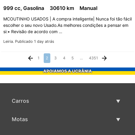
999 cc, Gasolina
30610 km
Manual
MCOUTINHO USADOS | A compra inteligente| Nunca foi tão fácil
escolher o seu novo Usado.As melhores condições a pensar em
si:• Revisão de acordo com …
Leiria.
Publicado 1 day atrás
1
2
3
4
5
…
4351
APOIAMOS A UCRÂNIA
Carros
Carros usados
Motas
Venda de carros
Motas usadas