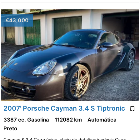
€43,000
2007' Porsche Cayman 3.4 S Tiptronic
3387 cc, Gasolina
112082 km
Automática
Preto
Cayman S 3.4 Carro único, cheio de detalhes incríveis.Carro