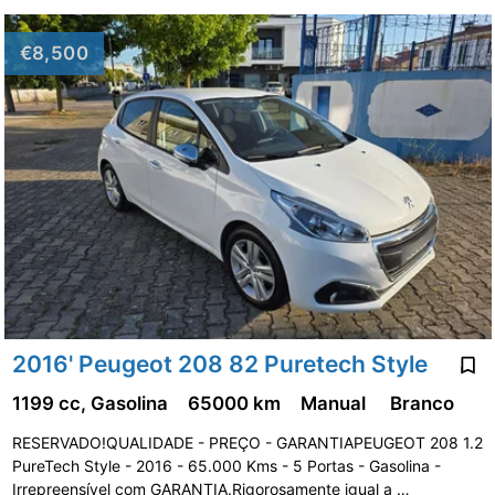
€8,500
2016' Peugeot 208 82 Puretech Style
1199 cc, Gasolina
65000 km
Manual
Branco
RESERVADO!QUALIDADE - PREÇO - GARANTIAPEUGEOT 208 1.2
PureTech Style - 2016 - 65.000 Kms - 5 Portas - Gasolina -
Irrepreensível com GARANTIA.Rigorosamente igual a …