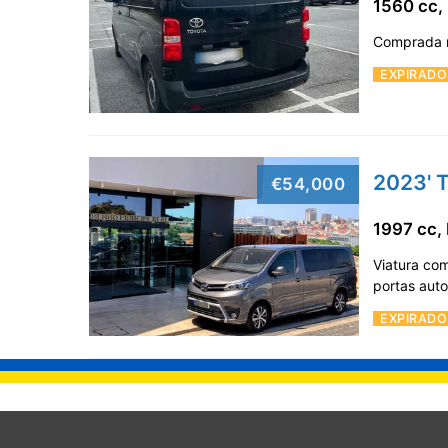
1560 cc,
Comprada n
EXPIRADO
2023' 
€54,000
1997 cc,
Viatura com
portas aut
EXPIRADO