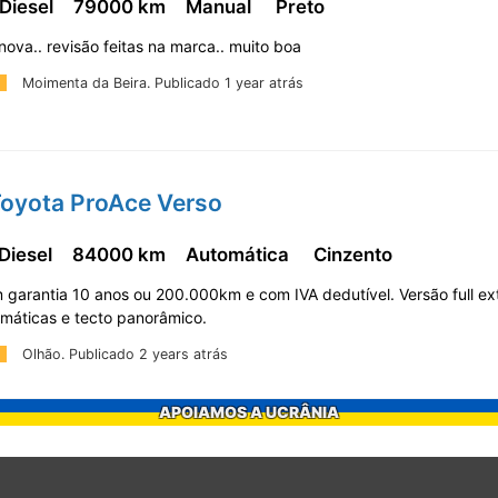
 Diesel
79000 km
Manual
Preto
ova.. revisão feitas na marca.. muito boa
Moimenta da Beira.
Publicado 1 year atrás
Toyota ProAce Verso
 Diesel
84000 km
Automática
Cinzento
 garantia 10 anos ou 200.000km e com IVA dedutível. Versão full e
omáticas e tecto panorâmico.
Olhão.
Publicado 2 years atrás
APOIAMOS A UCRÂNIA