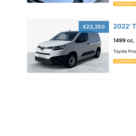
EXPIRADO
2022' 
€23,250
1499 cc,
Toyota Proa
EXPIRADO