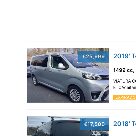
2019' 
€25,999
1499 cc,
VIATURA C
ETCAceitam
EXPIRADO
2018' T
€17,500