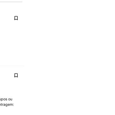
rupos ou
metragem: