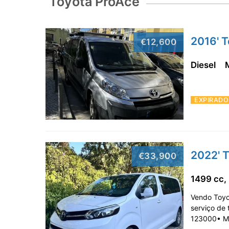
Toyota ProAce
2016' 
€12,600
Diesel
EXPIRADO
2022' T
€33,900
1499 cc,
Vendo Toyot
serviço de 
123000• M