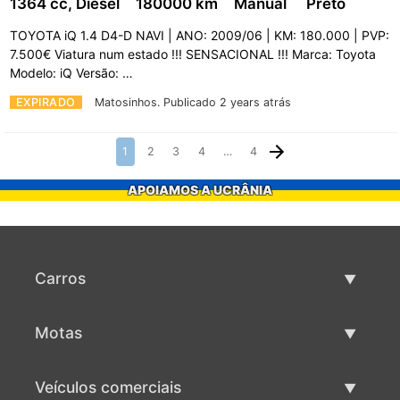
1364 cc, Diesel
180000 km
Manual
Preto
TOYOTA iQ 1.4 D4-D NAVI | ANO: 2009/06 | KM: 180.000 | PVP:
7.500€ Viatura num estado !!! SENSACIONAL !!! Marca: Toyota
Modelo: iQ Versão: …
EXPIRADO
Matosinhos.
Publicado 2 years atrás
1
2
3
4
…
4
APOIAMOS A UCRÂNIA
Carros
Carros usados
Motas
Venda de carros
Motas usadas
Veículos comerciais