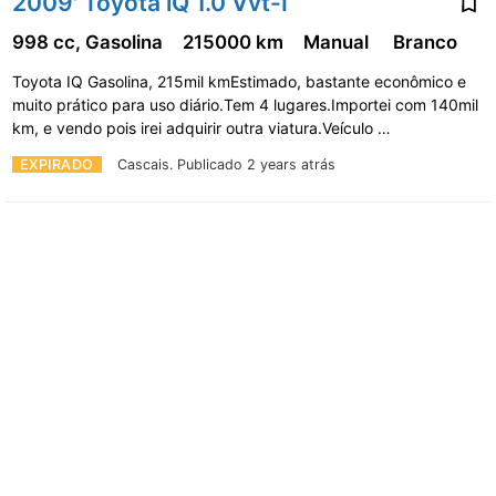
2009' Toyota iQ 1.0 Vvt-I
998 cc, Gasolina
215000 km
Manual
Branco
Toyota IQ Gasolina, 215mil kmEstimado, bastante econômico e
muito prático para uso diário.Tem 4 lugares.Importei com 140mil
km, e vendo pois irei adquirir outra viatura.Veículo …
EXPIRADO
Cascais.
Publicado 2 years atrás