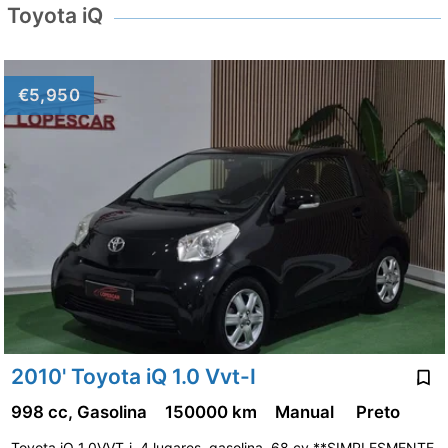
Toyota iQ
€5,950
2010' Toyota iQ 1.0 Vvt-I
998 cc, Gasolina
150000 km
Manual
Preto
Toyota iQ 1.0VVT-i, 4 lugares, gasolina, 68 cv.**SIMPLESMENTE