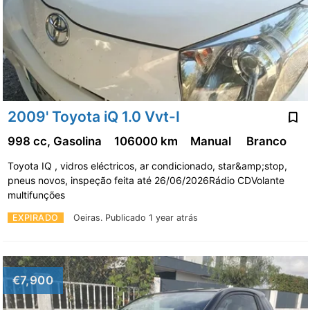
2009' Toyota iQ 1.0 Vvt-I
998 cc, Gasolina
106000 km
Manual
Branco
Toyota IQ , vidros eléctricos, ar condicionado, star&amp;stop,
pneus novos, inspeção feita até 26/06/2026Rádio CDVolante
multifunções
EXPIRADO
Oeiras.
Publicado 1 year atrás
€7,900