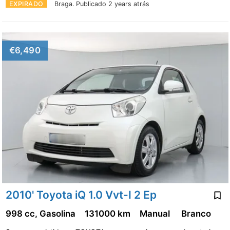
EXPIRADO
Braga.
Publicado 2 years atrás
€6,490
2010' Toyota iQ 1.0 Vvt-I 2 Ep
998 cc, Gasolina
131000 km
Manual
Branco