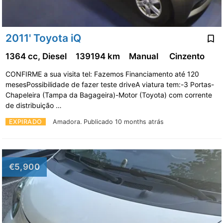
2011' Toyota iQ
1364 cc, Diesel
139194 km
Manual
Cinzento
CONFIRME a sua visita tel: Fazemos Financiamento até 120
mesesPossibilidade de fazer teste driveA viatura tem:-3 Portas-
Chapeleira (Tampa da Bagageira)-Motor (Toyota) com corrente
de distribuição …
EXPIRADO
Amadora.
Publicado 10 months atrás
€5,900