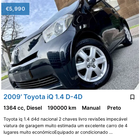
€5,990
2009' Toyota iQ 1.4 D-4D
1364 cc, Diesel
190000 km
Manual
Preto
Toyota iq 1.4 d4d nacional 2 chaves livro revisões impecável
viatura de garagem muito estimada um excelente carro de 4
lugares muito económicoEquipado ar condicionado …