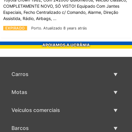
COMPLETAMENTE NOVO, SÓ VISTO! Equipado Com Jantes
Especiais, Fecho Centralizado c/ Comando, Alarme, Direção
Assistida, Rádio, Airbags, …
EXPIRADO
Porto.
Atualizado 8 years atrás
APOIAMOS A UCRÂNIA
Carros
Carros usados
Motas
Venda de carros
Motas usadas
Veículos comerciais
Venda de motas
Maquinaria comercial usada
Barcos