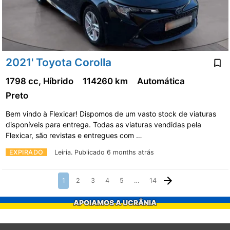
2021' Toyota Corolla
1798 cc, Híbrido
114260 km
Automática
Preto
Bem vindo à Flexicar! Dispomos de um vasto stock de viaturas
disponíveis para entrega. Todas as viaturas vendidas pela
Flexicar, são revistas e entregues com …
EXPIRADO
Leiria.
Publicado 6 months atrás
1
2
3
4
5
…
14
APOIAMOS A UCRÂNIA