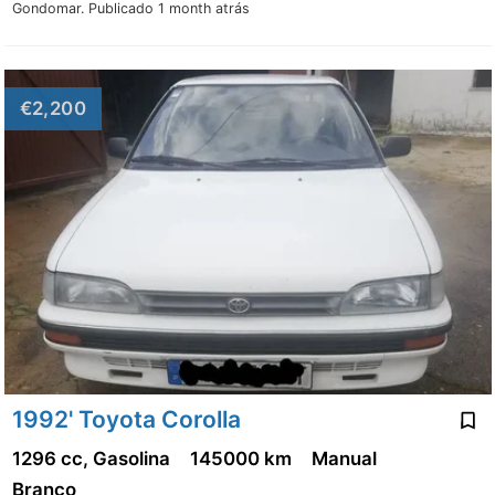
Gondomar.
Publicado 1 month atrás
€2,200
1992' Toyota Corolla
1296 cc, Gasolina
145000 km
Manual
Branco