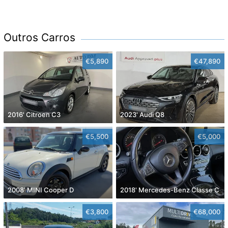
Outros Carros
€5,890
€47,890
2016' Citroen C3
2023' Audi Q8
€5,500
€5,000
2008' MINI Cooper D
2018' Mercedes-Benz Classe C
€3,800
€68,000