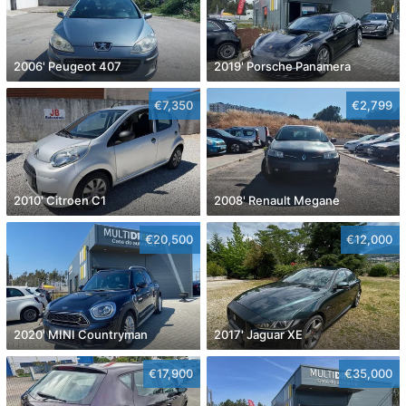
2006' Peugeot 407
2019' Porsche Panamera
€7,350
€2,799
2010' Citroen C1
2008' Renault Megane
€20,500
€12,000
2020' MINI Countryman
2017' Jaguar XE
€17,900
€35,000