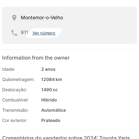
Montemor-o-Velho
911
Ver número
Information from the owner
Idade:
2 anos
Quilometragem:
12084 km
Deslocação:
1490 cc
Combustível:
Híbrido
Transmissão:
Automática
Cor exterior:
Prateado
Comentários do vendedor sobre 2024' Toyota Yaris