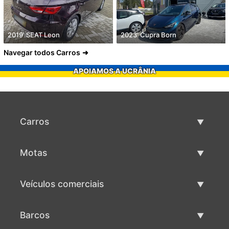
2019' SEAT Leon
2023' Cupra Born
Navegar todos Carros
APOIAMOS A UCRÂNIA
Carros
Carros usados
Motas
Venda de carros
Motas usadas
Veículos comerciais
Venda de motas
Maquinaria comercial usada
Barcos