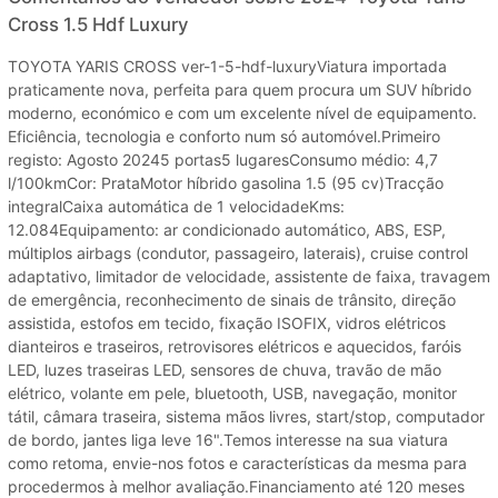
Cross 1.5 Hdf Luxury
TOYOTA YARIS CROSS ver-1-5-hdf-luxuryViatura importada
praticamente nova, perfeita para quem procura um SUV híbrido
moderno, económico e com um excelente nível de equipamento.
Eficiência, tecnologia e conforto num só automóvel.Primeiro
registo: Agosto 20245 portas5 lugaresConsumo médio: 4,7
l/100kmCor: PrataMotor híbrido gasolina 1.5 (95 cv)Tracção
integralCaixa automática de 1 velocidadeKms:
12.084Equipamento: ar condicionado automático, ABS, ESP,
múltiplos airbags (condutor, passageiro, laterais), cruise control
adaptativo, limitador de velocidade, assistente de faixa, travagem
de emergência, reconhecimento de sinais de trânsito, direção
assistida, estofos em tecido, fixação ISOFIX, vidros elétricos
dianteiros e traseiros, retrovisores elétricos e aquecidos, faróis
LED, luzes traseiras LED, sensores de chuva, travão de mão
elétrico, volante em pele, bluetooth, USB, navegação, monitor
tátil, câmara traseira, sistema mãos livres, start/stop, computador
de bordo, jantes liga leve 16".Temos interesse na sua viatura
como retoma, envie-nos fotos e características da mesma para
procedermos à melhor avaliação.Financiamento até 120 meses