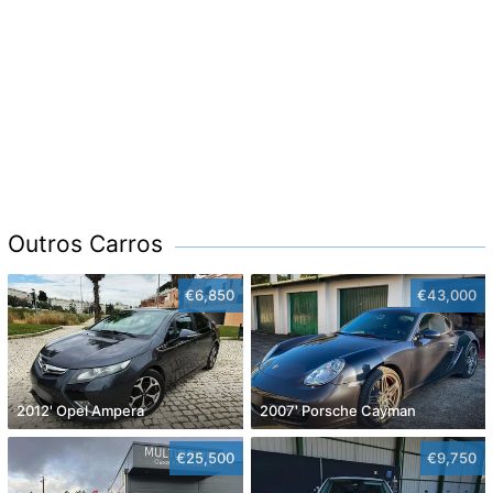
Outros Carros
€6,850
€43,000
2012' Opel Ampera
2007' Porsche Cayman
€25,500
€9,750