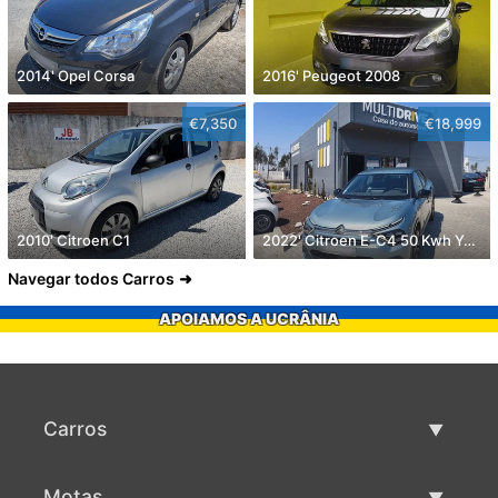
2014' Opel Corsa
2016' Peugeot 2008
€7,350
€18,999
2010' Citroen C1
2022' Citroen E-C4 50 Kwh You!
Navegar todos Carros
APOIAMOS A UCRÂNIA
Carros
Carros usados
Motas