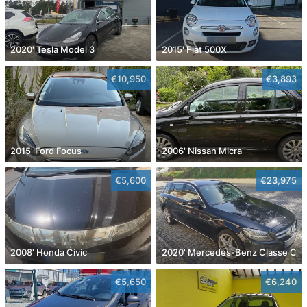
2020' Tesla Model 3
2015' Fiat 500X
€10,950
€3,893
2015' Ford Focus
2006' Nissan Micra
€5,600
€23,975
2008' Honda Civic
2020' Mercedes-Benz Classe C
€5,650
€6,240