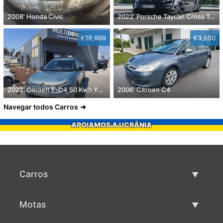
2008' Honda Civic
2022' Porsche Taycan Cross Turismo 4
€18,999
€3,950
2022' Citroen E-C4 50 Kwh You!
2006' Citroen C4
Navegar todos Carros
APOIAMOS A UCRÂNIA
Carros
Carros usados
Motas
Venda de carros