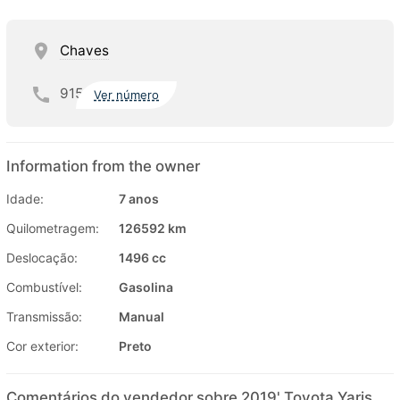
Chaves
915
Ver número
Information from the owner
Idade:
7 anos
Quilometragem:
126592 km
Deslocação:
1496 cc
Combustível:
Gasolina
Transmissão:
Manual
Cor exterior:
Preto
Comentários do vendedor sobre 2019' Toyota Yaris