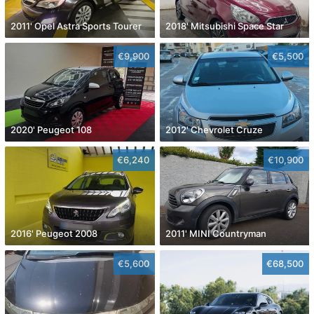
2011' Opel Astra Sports Tourer
2018' Mitsubishi Space Star
€9,900
€5,500
2020' Peugeot 108
2012' Chevrolet Cruze
€6,240
€10,900
2016' Peugeot 2008
2011' MINI Countryman
€5,600
€68,500