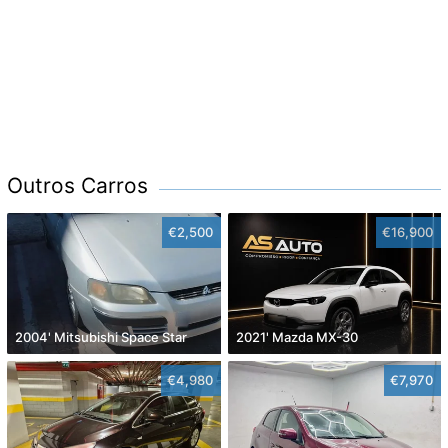
Outros Carros
€2,500
€16,900
2004' Mitsubishi Space Star
2021' Mazda MX-30
€4,980
€7,970