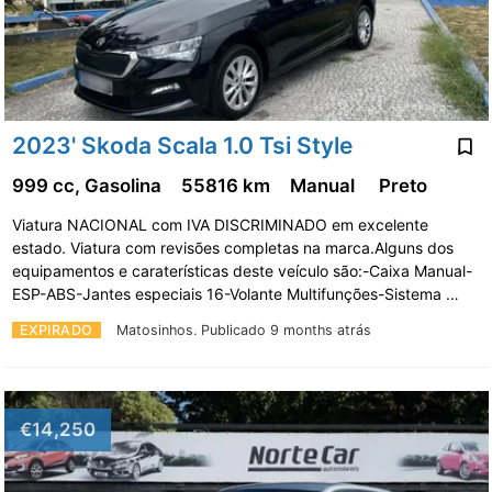
2023' Skoda Scala 1.0 Tsi Style
999 cc, Gasolina
55816 km
Manual
Preto
Viatura NACIONAL com IVA DISCRIMINADO em excelente
estado. Viatura com revisões completas na marca.Alguns dos
equipamentos e caraterísticas deste veículo são:-Caixa Manual-
ESP-ABS-Jantes especiais 16-Volante Multifunções-Sistema …
EXPIRADO
Matosinhos.
Publicado 9 months atrás
€14,250