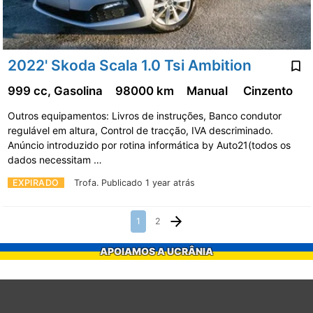
2022' Skoda Scala 1.0 Tsi Ambition
999 cc, Gasolina
98000 km
Manual
Cinzento
Outros equipamentos: Livros de instruções, Banco condutor
regulável em altura, Control de tracção, IVA descriminado.
Anúncio introduzido por rotina informática by Auto21(todos os
dados necessitam …
EXPIRADO
Trofa.
Publicado 1 year atrás
1
2
APOIAMOS A UCRÂNIA