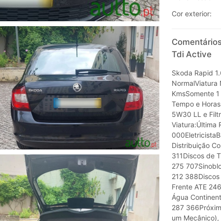
Cor exterior:
Comentários
Tdi Active
Skoda Rapid 1.
NormalViatura 
KmsSomente 1 
Tempo e Horas
5W30 LL e Filt
Viatura:Última
000Eletricista
Distribuição C
311Discos de T
275 707Sinoblo
212 388Discos 
Frente ATE 246
Água Continen
287 366Próxim
um Mecânico), 