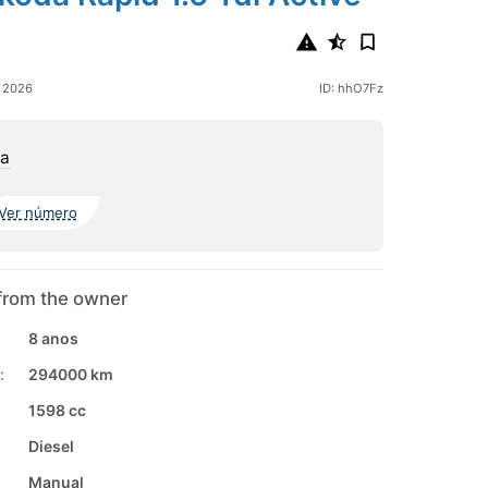
o 2026
ID: hhO7Fz
oa
Ver número
from the owner
8 anos
:
294000 km
1598 cc
Diesel
Manual