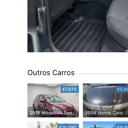
Outros Carros
€7,970
€5,6
2018' Mitsubishi Space Star
2008' Honda Civic
€16,990
€9,9