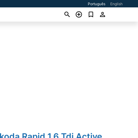
Português
English
koda Rapid 1.6 Tdi Active