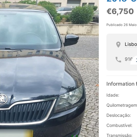
€6,750
Publicado 26 Mai
Lisb
916
Information 
Idade:
Quilometragem
Deslocação:
Combustível:
Transmissão: