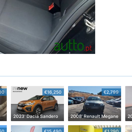
00
€16,250
€2,799
2023' Dacia Sandero
2008' Renault Megane
2
50
€15,490
€1,290