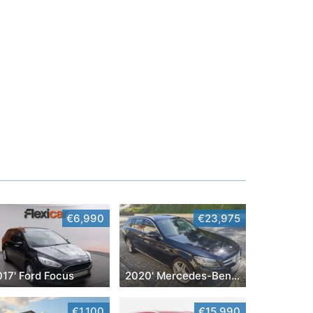
€6,990
€23,975
017' Ford Focus
2020' Mercedes-Benz Classe C
€1,100
€15,990