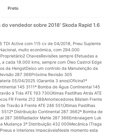
Preto
 do vendedor sobre 2018' Skoda Rapid 1.6
6 TDI Active com 115 cv de 04/2018, Pneu Suplente
Nacional, muito económica, com 294.000
Proprietário2 ChavesRevisões sempre Efetuadas a
, a cada 18.000 kms, sempre com Óleo Castrol Edge
ros da HengstDeixo um controlo da Manutenção da
 Revisão 287 366Próxima Revisão 305
Bateria 05/04/2025 (Garantia 3 anos)Oficina1ª
ontinental 145 3111ª Bomba de Água Continental 145
ravão à Trás ATE 193 730Últimas Pastilhas Atrás ATE
cos FR Frente 212 388Amortecedores Bilstein Frente
de Travão à Frente ATE 246 551Últimas Pastilhas
 5512ª Distribuição Continental 287 3662ª Bomba de
tal 287 366Radiador Mahle 287 366Embraiagem Luk
a Mudança 3ª Distribuição 432 000Mecânica (Traga
Pneus e Interiores ImpecáveisNeste momento esta