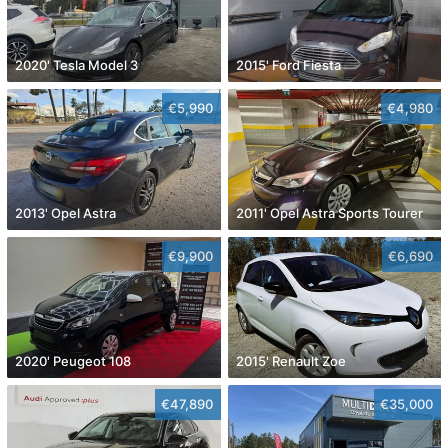
2020' Tesla Model 3
2015' Ford Fiesta
€5,990
€4,980
2013' Opel Astra
2011' Opel Astra Sports Tourer
€9,900
€6,690
2020' Peugeot 108
2015' Renault Zoe
€47,890
€35,000