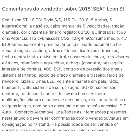
Comentários do vendedor sobre 2018' SEAT Leon St
Seat Leon ST 1.6 TDI Style S/S, 115 Cv, 2018, 5 portas, 5
lugaresCombi a gasóleo, caixa manual de 5 velocidades, tração
dianteira, cor cinzenta.Primeiro registo: 03/2018Cilindrada: 1598
cm3Potência: 115 cvEmissões CO2: 127g/kmConsumo médio: 4,7
l/100kmEquipamento principal:Ar condicionado automático bi-
zona, direção assistida, vidros elétricos dianteiros e traseiros,
fecho centralizado, cruise control, sensores de chuva, retrovisores
elétricos, rebatíveis e aquecidos, airbags (condutor, passageiro,
laterais e de cortina), ABS, ESP, controlo de pressão dos pneus,
sistema start/stop, apoio de braço dianteiro e traseiro, faróis de
nevoeiro, luzes diurnas LED, volante e manete em pele, rádio,
bluetooth, USB, sistema de som, fixação ISOFIX, suspensão
conforto, hill descent control, follow me home, volante
multifunções.Viatura espaçosa e económica, ideal para famílias ou
viagens longas, com baixo consumo e manutenção acessível.D.G.
Auto - Comércio Automóvel Lda.Todas as informações presentes
neste anúncio devem ser confirmadas com o vendedor.Viatura em
consignação no n/ stand. Há possibilidade de ser vendida c/
garantia, ao valor anunciado acresce o valor da mesma.