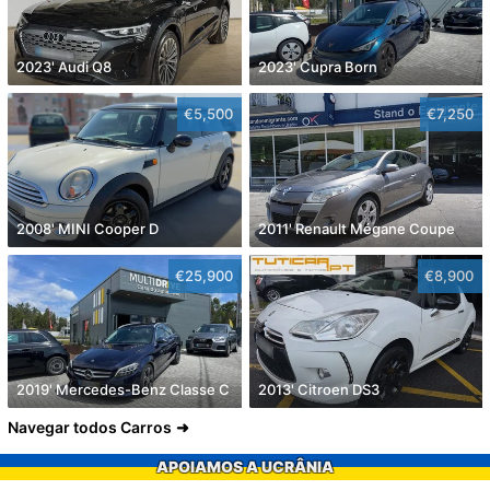
2023' Audi Q8
2023' Cupra Born
€5,500
€7,250
2008' MINI Cooper D
2011' Renault Mégane Coupe
€25,900
€8,900
2019' Mercedes-Benz Classe C
2013' Citroen DS3
Navegar todos Carros
APOIAMOS A UCRÂNIA