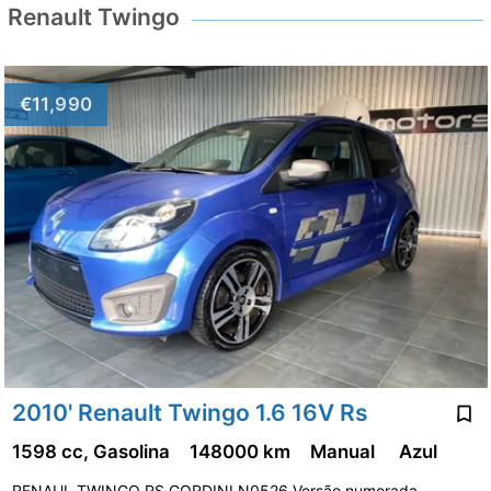
Renault Twingo
€11,990
2010' Renault Twingo 1.6 16V Rs
1598 cc, Gasolina
148000 km
Manual
Azul
RENAUL TWINGO RS GORDINI N0526 Versão numerada,