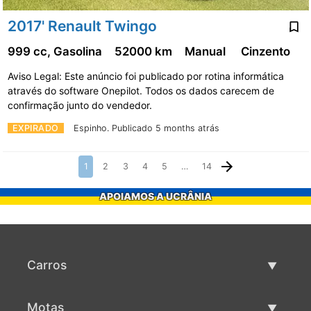
2017' Renault Twingo
999 cc, Gasolina
52000 km
Manual
Cinzento
Aviso Legal: Este anúncio foi publicado por rotina informática
através do software Onepilot. Todos os dados carecem de
confirmação junto do vendedor.
EXPIRADO
Espinho.
Publicado 5 months atrás
1
2
3
4
5
…
14
APOIAMOS A UCRÂNIA
Carros
Carros usados
Motas