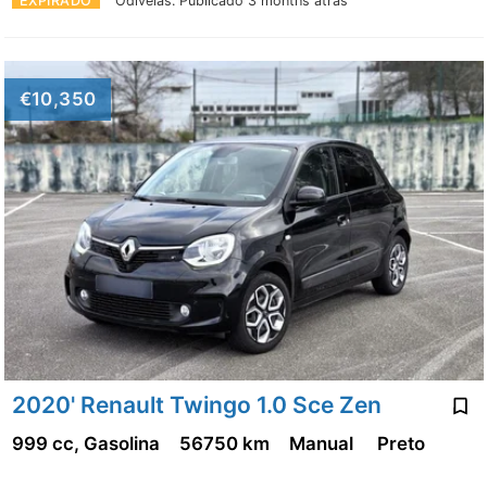
EXPIRADO
Odivelas.
Publicado 3 months atrás
€10,350
2020' Renault Twingo 1.0 Sce Zen
999 cc, Gasolina
56750 km
Manual
Preto