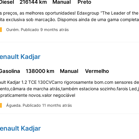
Diesel
216144 km
Manual
Preto
s preços, as melhores oportunidades! Edaxgroup “The Leader of the
sita exclusiva sob marcação. Dispomos ainda de uma gama complet
Ourém.
Publicado 9 months atrás
enault Kadjar
 Gasolina
138000 km
Manual
Vermelho
ult Kadjar 1.2 TCE 130CVCarro rigorosamente bom.com sensores de
ento,câmara de marcha atrás,também estaciona sozinho.farois Led,
praticamente novos.valor negociável
Águeda.
Publicado 11 months atrás
enault Kadjar