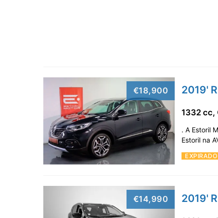
2019' R
€18,900
1332 cc,
. A Estoril
Estoril na
EXPIRADO
2019' R
€14,990