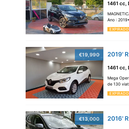
1461 cc, 
MAGNETICA
Ano : 2019
EXPIRADO
2019' R
€19,990
1461 cc, 
Mega Opera
de 130 via
EXPIRADO
2016' R
€13,000