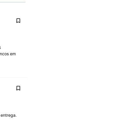
6
ancos em
 entrega.