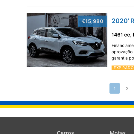
2020' R
€15,980
1461 cc, 
Financiame
aprovação 
garantia p
EXPIRADO
1
2
Carros
Motas