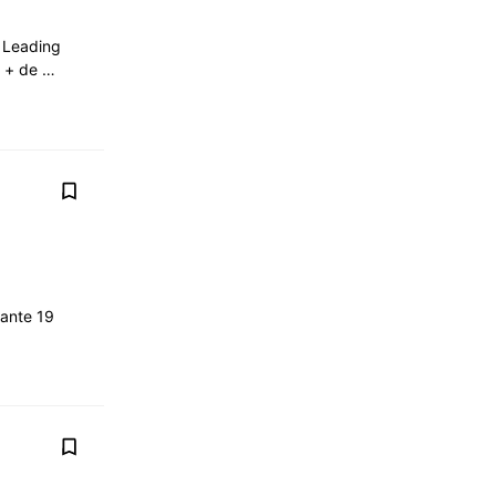
 Leading
a + de …
jante 19