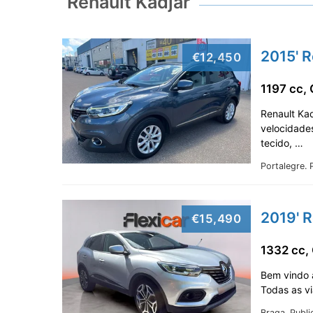
Renault Kadjar
2015' R
€12,450
1197 cc,
Renault Kad
velocidades
tecido, …
Portalegre.
2019' R
€15,490
1332 cc,
Bem vindo à
Todas as vi
Braga.
Publi