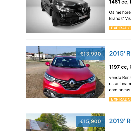
1461 cc, 
Os melhore
Brands” Vi
EXPIRADO
2015' R
€13,990
1197 cc,
vendo Rena
estacionam
com pneus 
EXPIRADO
2019' R
€15,900