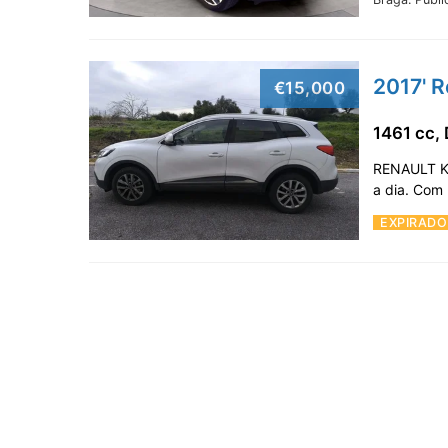
2017' R
€15,000
1461 cc, 
RENAULT KA
a dia. Com
EXPIRADO