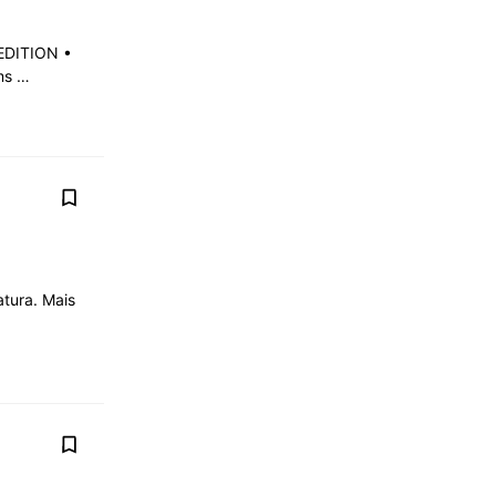
EDITION •
Kms …
tura. Mais