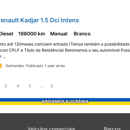
enault Kadjar 1.5 Dci Intens
Diesel
198000 km
Manual
Branco
nto até 120meses com/sem entrada (Temos também a possibilidade
com CPLP e Título de Residência) Retomamos o seu automóvel Possi
or …
Guimarães.
Publicado 1 year atrás
3
4
5
…
5
APOIAMOS A UCRÂNIA
Veículos comerciais
Barcos