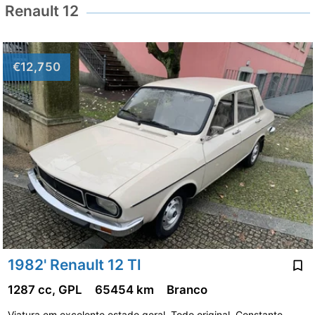
Renault 12
€12,750
1982' Renault 12 Tl
1287 cc, GPL
65454 km
Branco
Viatura em excelente estado geral. Todo original. Constante