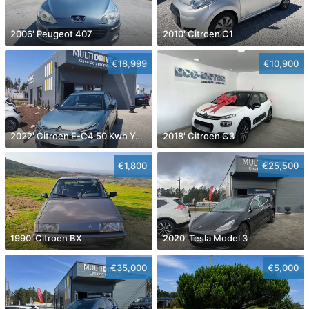
2006' Peugeot 407
2010' Citroen C1
€18,999
€10,900
2022' Citroen E-C4 50 Kwh You!
2018' Citroen C3
€1,800
€25,500
1990' Citroen BX
2020' Tesla Model 3
€35,000
€5,000