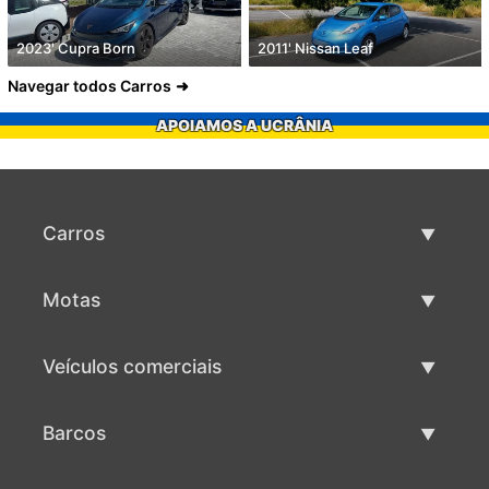
2023' Cupra Born
2011' Nissan Leaf
Navegar todos Carros
APOIAMOS A UCRÂNIA
Carros
Carros usados
Motas
Venda de carros
Motas usadas
Veículos comerciais
Venda de motas
Maquinaria comercial usada
Barcos
Venda de veículos comerciais
Barcos usados