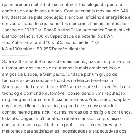
quem procura mobilidade sustentável, tecnologia de ponta e
conforto no quotidiano urbano. Com autonomia máxima até 340
km, destaca-se pela condução silenciosa, eficiência energética e
um vasto leque de equipamentos modernos.Primeira matrícula:
Janeiro de 2023Cor: Roxo5 portasCaixa automáticaCombustível:
ElétricoPotência: 108 cvCapacidade da bateria: 52 kWh
(lítio)Autonomia: até 340 kmConsumo médio: 17,2
kWh/100kmKms: 59.285Tracção dianteira--------------------------
---------------
Sobre a SiampautoHá mais de meio século, nasceu o que se viria
a tornar um dos stands de automóveis mais emblemáticos e
antigos de Lisboa, a Siampauto.Fundada por um grupo de
técnicos especializados e focados na Mercedes-Benz, a
Siampauto dedica-se desde 1972 a trazer até si a excelência e a
tecnologia do mundo automóvel, consolidando uma reputação
singular que a torna referência no mercado.Procurando adaptar-
nos à versatilidade do sector, expandimos o nosso stock e
conhecimento para incluir outras marcas de prestígio e confiança.
Esta abordagem multifacetada reflete o nosso compromisso
constante com a qualidade e o profissionalismo, valores que
mantemos para satisfazer as necessidades e expectativas dos