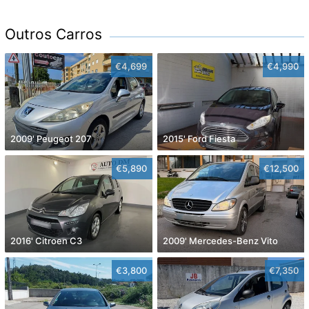
Outros Carros
€4,699
€4,990
2009' Peugeot 207
2015' Ford Fiesta
€5,890
€12,500
2016' Citroen C3
2009' Mercedes-Benz Vito
€3,800
€7,350