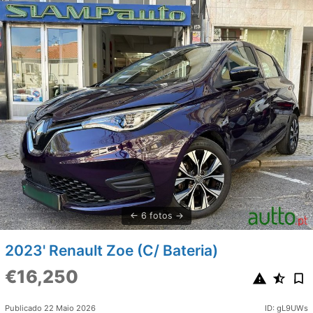
6 fotos
2023' Renault Zoe (C/ Bateria)
€16,250
Publicado 22 Maio 2026
ID: gL9UWs