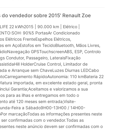
 do vendedor sobre 2015' Renault Zoe
FE 22 kWh2015 | 90.000 km | Elétrico |
NTO:SOH: 90%5 PortasAr Condicionado
s Elétricos FrenteEspelhos Elétricos,
s em AçoEstofos em TecidoBluetooth, Mãos Livres,
RádioNavegação GPSTouchscreenABS, ESP, Controlo
gs Condutor, Passageiro, LateraisFixação
ssistidaHill HolderCruise Control, Limitador de
rada e Arranque sem ChaveLuzes Diurnas LEDCabo
toCarregamento RápidoAutonomia: 110 kmBateria 22
Viatura importada, em excelente estado geral, pronta
r inclui Garantia;Aceitamos e valorizamos a sua
s para as ilhas e entregamos em todo o
ento até 120 meses sem entrada;Visite-
gunda-Feira a Sábado9H00-13H00 / 14H00-
or marcaçãoTodas as informações presentes neste
 ser confirmadas com o vendedor.Todas as
esentes neste anúncio devem ser confirmadas com o