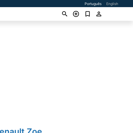
Português
English
enault Zoe