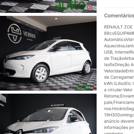
Comentários
RENAULT ZOE LI
88cvEQUIPAME
AutomáticoVidro
AquecidosJante
USB, Internet
de TraçãoAirba
IsofixDireção A
VelocidadeEnt
de Carregamen
kWh (Lítio)Etc.
a circular.Valo
Retoma;Enviamo
país;Financiam
nos:HorárioSe
19H30DomingoP
anúncio devem
informações pr
vendedor.