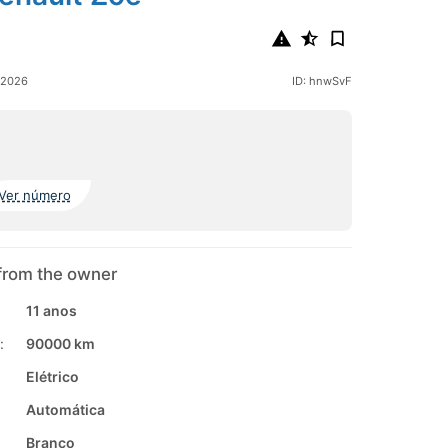
 2026
ID: hnwSvF
Ver número
from the owner
11 anos
:
90000 km
Elétrico
Automática
Branco