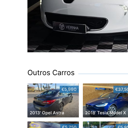
Outros Carros
€5,990
€37,5
2013' Opel Astra
2018' Tesla Model X
€5,750
€5,9