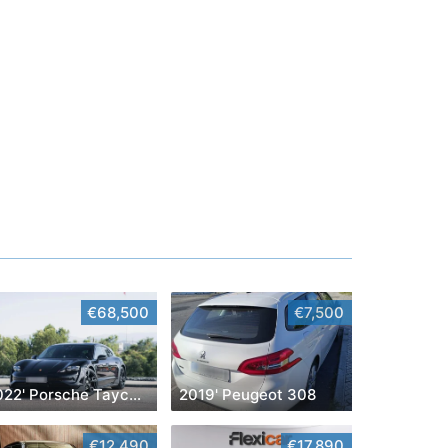
€68,500
€7,500
2022' Porsche Taycan Cross Turismo 4
2019' Peugeot 308
€12,490
€17,890