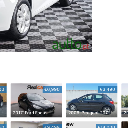
00
€6,990
€3,490
2017' Ford Focus
2006' Peugeot 207
50
€9,499
€14,000