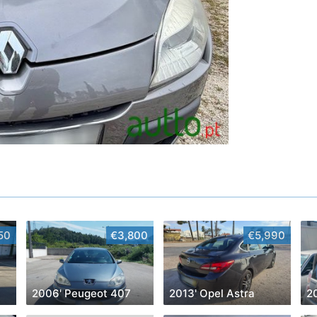
50
€3,800
€5,990
2006' Peugeot 407
2013' Opel Astra
2