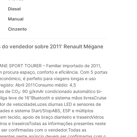
Diesel
Manual
Cinzento
 do vendedor sobre 2011' Renault Mégane
E SPORT TOURER – Familiar importado de 2011,
m procura espaço, conforto e eficiência. Com 5 portas
económico, é perfeito para viagens longas e uso
 registo: Abril 2011Consumo médio: 4,5
s de CO₂: 90 g/kmAr condicionado automático bi-
iga leve de 16"Bluetooth e sistema mãos livresCruise
tador de velocidadeLuzes diurnas LED e sensores de
ades e sistema Start/StopABS, ESP e múltiplos
m tecido, apoio de braço dianteiro e traseiroVidros
eiros e traseirosTodas as informações presentes neste
 ser confirmadas com o vendedor.Todas as
esentes neste anúncio devem ser confirmadas com o