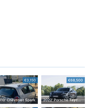
€3,150
€68,500
010' Chevrolet Spark
2022' Porsche Taycan Cross Turismo 4