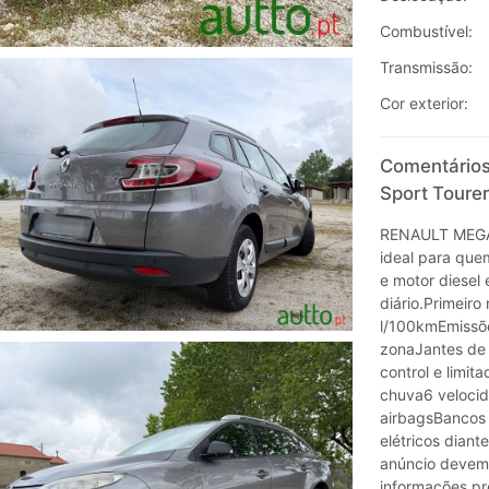
Combustível:
Transmissão:
Cor exterior:
Comentários
Sport Tourer
RENAULT MEGAN
ideal para que
e motor diesel 
diário.Primeiro
l/100kmEmissõe
zonaJantes de l
control e limi
chuva6 velocid
airbagsBancos e
elétricos diant
anúncio devem
informações pr