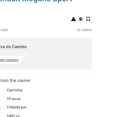
o 2026
ID: c5K9Tz
va do Castelo
Ver número
from the owner
Carrinha
15 anos
:
176000 km
1461 cc