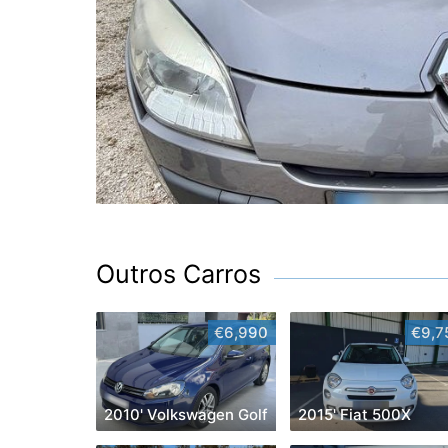
Outros Carros
€6,990
€9,7
2010' Volkswagen Golf
2015' Fiat 500X