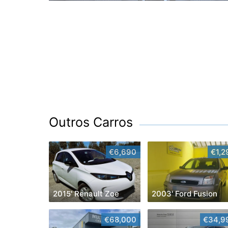
Outros Carros
€6,690
€1,2
2015' Renault Zoe
2003' Ford Fusion
€68,000
€34,9