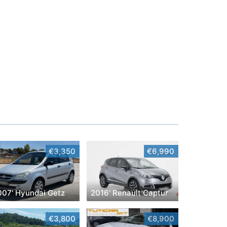
€3,350
€6,990
007' Hyundai Getz
2016' Renault Captur
€3,800
€8,900