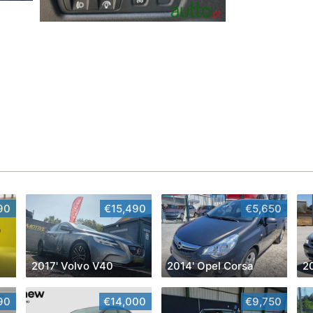
90
€15,490
€5,650
2017' Volvo V40
2014' Opel Corsa
2
90
€14,000
€9,750