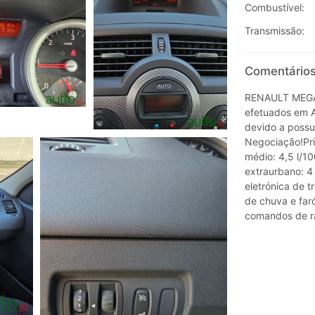
Combustível:
Transmissão:
Comentários
RENAULT MEGAN
efetuados em Au
devido a possui
Negociação!Pri
médio: 4,5 l/
extraurbano: 4
eletrónica de t
de chuva e faró
comandos de r