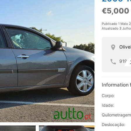
€5,000
Publicado 1 Maio 
Atualizado 3 Julh
Olive
919
Information 
Corpo:
Idade:
Quilometragem
Deslocação: