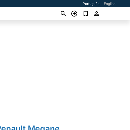
Português
English
Renault Megane