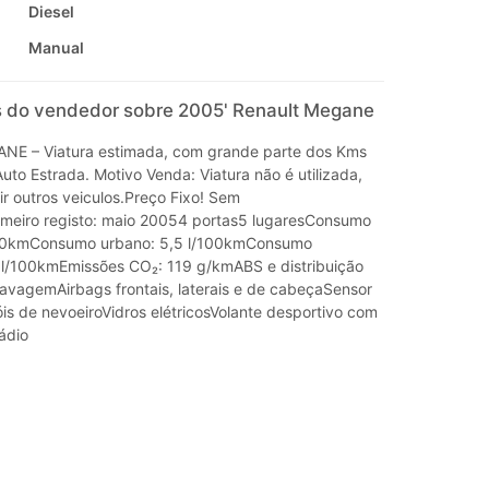
Diesel
Manual
 do vendedor sobre 2005' Renault Megane
E – Viatura estimada, com grande parte dos Kms
to Estrada. Motivo Venda: Viatura não é utilizada,
r outros veiculos.Preço Fixo! Sem
meiro registo: maio 20054 portas5 lugaresConsumo
100kmConsumo urbano: 5,5 l/100kmConsumo
 l/100kmEmissões CO₂: 119 g/kmABS e distribuição
ravagemAirbags frontais, laterais e de cabeçaSensor
is de nevoeiroVidros elétricosVolante desportivo com
ádio