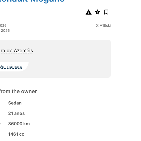
2026
ID: V18ckj
o 2026
ira de Azeméis
Ver número
from the owner
Sedan
21 anos
:
86000 km
1461 cc