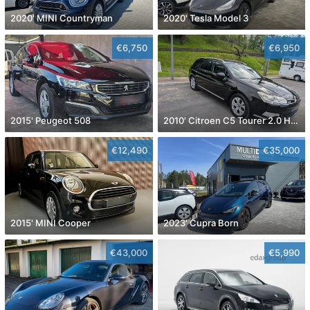
2020' MINI Countryman
2020' Tesla Model 3
€6,750
€6,950
2015' Peugeot 508
2010' Citroen C5 Tourer 2.0 Hdi Exclusive
€12,490
€35,000
2015' MINI Cooper
2023' Cupra Born
€43,000
€5,990