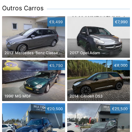
Outros Carros
€9,499
€7,990
2013' Mercedes-Benz Classe B Cdi Style Aut.
2017' Opel Adam
€5,750
€8,000
1996' MG MGF
2014' Citroen DS3
€20,500
€25,500