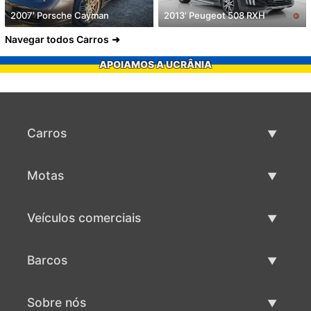
2007' Porsche Cayman
2013' Peugeot 508 RXH
Navegar todos Carros
APOIAMOS A UCRÂNIA
Carros
Carros usados
Motas
Venda de carros
Motas usadas
Veículos comerciais
Venda de motas
Maquinaria comercial usada
Barcos
Venda de veículos comerciais
Barcos usados
Sobre nós