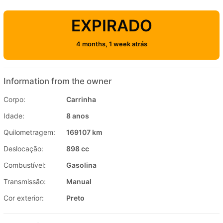
EXPIRADO
4 months, 1 week atrás
Information from the owner
Corpo:
Carrinha
Idade:
8 anos
Quilometragem:
169107 km
Deslocação:
898 cc
Combustível:
Gasolina
Transmissão:
Manual
Cor exterior:
Preto