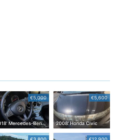
€5,000
€5,600
2018' Mercedes-Benz Classe C
2008' Honda Civic
€3,800
€12,900