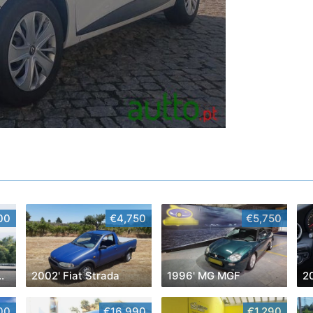
00
€4,750
€5,750
can Cross Turismo 4
2002' Fiat Strada
1996' MG MGF
00
€16,990
€1,290