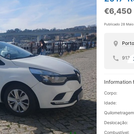
€6,450
Publicado 28 Mai
Port
913
Information 
Corpo:
Idade:
Quilometragem
Deslocação:
Combustível: