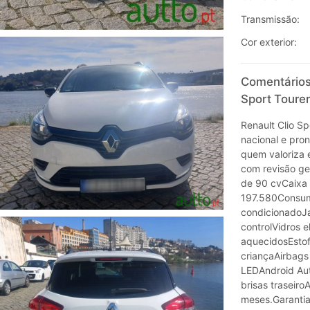
Transmissão:
Cor exterior:
Comentários
Sport Tourer
Renault Clio Sp
nacional e pron
quem valoriza 
com revisão ger
de 90 cvCaixa 
197.580Consum
condicionadoJa
controlVidros e
aquecidosEstof
criançaAirbags 
LEDAndroid Aut
brisas traseir
meses.Garantia