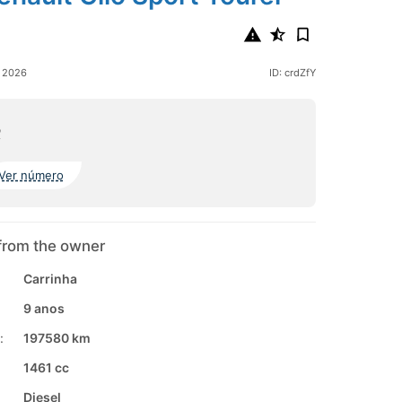
o 2026
ID: crdZfY
o
Ver número
from the owner
Carrinha
9 anos
:
197580 km
1461 cc
Diesel