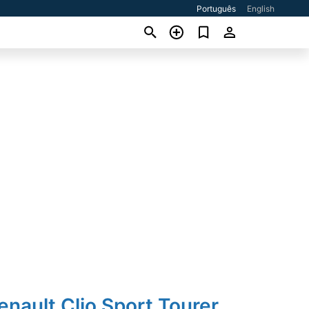
Português
English
enault Clio Sport Tourer