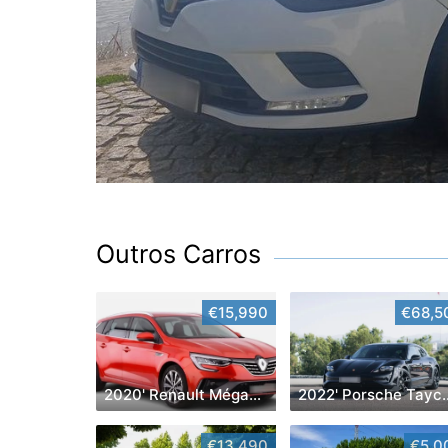
Outros Carros
€15,990
€68,5
2020' Renault Mégane Sport Tourer
2022' Porsche Tay
€13,490
€5,0