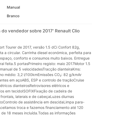
Manual
Branco
 do vendedor sobre 2017' Renault Clio
ort Tourer de 2017, versão 1.5 dCi Confort 82g,
ta a circular. Carrinha diesel económica, perfeita para
espaço, conforto e consumos muito baixos. Entregue
al feita.5 portasPrimeiro registo: maio 2017Motor 1.5
manual de 5 velocidadesTracção dianteiraKms:
o médio: 3,2 l/100kmEmissões CO₂: 82 g/kmAr
ntes em açoABS, ESP e controlo de traçãoCruise
létricos dianteirosRetrovisores elétricos e
os em tecidoISOFIXFixação de cadeira de
frontais, laterais e de cabeçaLuzes diurnas
oControlo de assistência em descidaLimpa para-
oAceitamos troca e fazemos financiamento até 120
 de 18 meses incluída.Todas as informações