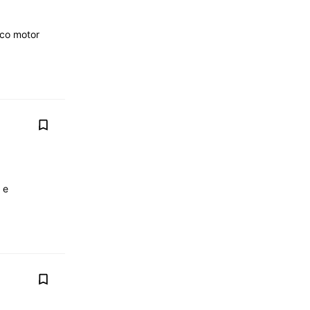
ico motor
 e