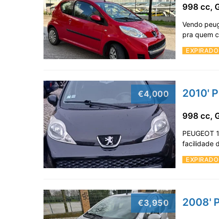
998 cc, 
Vendo peug
pra quem co
EXPIRADO
2010' P
€4,000
998 cc, 
PEUGEOT 10
facilidade
EXPIRADO
2008' P
€3,950