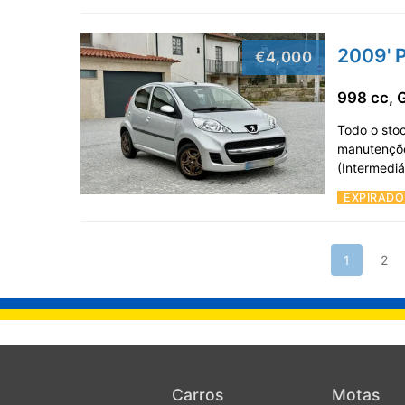
2009' P
€4,000
998 cc, 
Todo o sto
manutençõe
(Intermediá
EXPIRADO
1
2
Carros
Motas