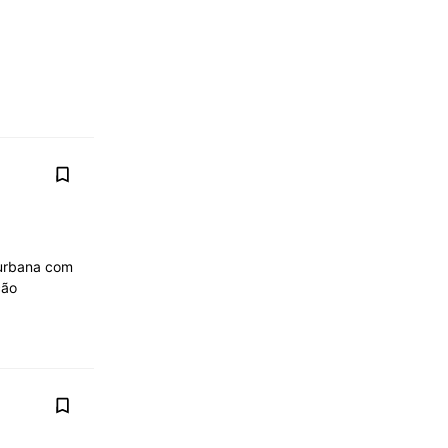
 urbana com
ção