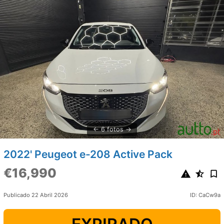
6 fotos
2022' Peugeot e-208 Active Pack
€16,990
Publicado 22 Abril 2026
ID: CaCw9a