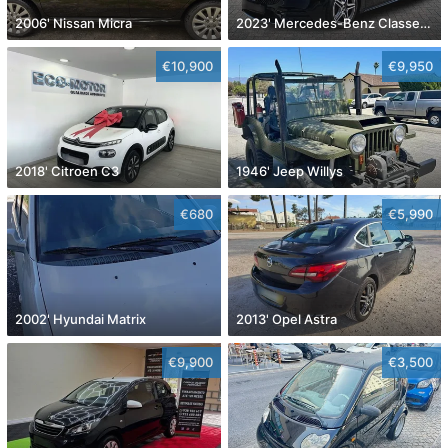
2006' Nissan Micra
2023' Mercedes-Benz Classe A D Amg Line Aut.
€10,900
€9,950
2018' Citroen C3
1946' Jeep Willys
€680
€5,990
2002' Hyundai Matrix
2013' Opel Astra
€9,900
€3,500