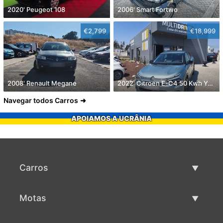
2020' Peugeot 108
2006' Smart Fortwo
€2,799
€18,999
2008' Renault Megane
2022' Citroen E-C4 50 Kwh You!
Navegar todos Carros
APOIAMOS A UCRÂNIA
Carros
Carros usados
Motas
Venda de carros
Motas usadas