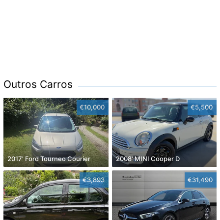
Outros Carros
€10,000
€5,500
2017' Ford Tourneo Courier
2008' MINI Cooper D
€3,893
€31,490