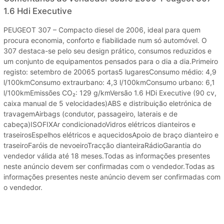
1.6 Hdi Executive
PEUGEOT 307 – Compacto diesel de 2006, ideal para quem
procura economia, conforto e fiabilidade num só automóvel. O
307 destaca-se pelo seu design prático, consumos reduzidos e
um conjunto de equipamentos pensados para o dia a dia.Primeiro
registo: setembro de 20065 portas5 lugaresConsumo médio: 4,9
l/100kmConsumo extraurbano: 4,3 l/100kmConsumo urbano: 6,1
l/100kmEmissões CO₂: 129 g/kmVersão 1.6 HDi Executive (90 cv,
caixa manual de 5 velocidades)ABS e distribuição eletrónica de
travagemAirbags (condutor, passageiro, laterais e de
cabeça)ISOFIXAr condicionadoVidros elétricos dianteiros e
traseirosEspelhos elétricos e aquecidosApoio de braço dianteiro e
traseiroFaróis de nevoeiroTracção dianteiraRádioGarantia do
vendedor válida até 18 meses.Todas as informações presentes
neste anúncio devem ser confirmadas com o vendedor.Todas as
informações presentes neste anúncio devem ser confirmadas com
o vendedor.