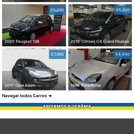
€9,900
€5,000
2020' Peugeot 108
2016' Citroen C4 Grand Picasso
€7,990
€4,499
2017' Opel Adam
1998' Ford Puma
Navegar todos Carros
APOIAMOS A UCRÂNIA