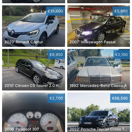
€15,800
€5,880
2020' Renault Captur
2007' Volkswagen Passat
€6,950
€2,100
2010' Citroen C5 Tourer 2.0 Hdi Exclusive
1992' Mercedes-Benz Classe A
€2,700
€68,500
2006' Peugeot 307
2022' Porsche Taycan Cross Turismo 4