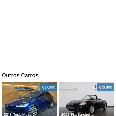
Outros Carros
€37,500
€10,900
2018' Tesla Model X
2002' Fiat Barchetta