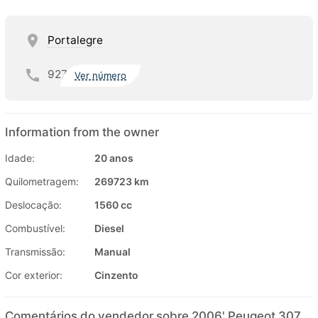
Portalegre
927
Ver número
Information from the owner
Idade:
20 anos
Quilometragem:
269723 km
Deslocação:
1560 cc
Combustível:
Diesel
Transmissão:
Manual
Cor exterior:
Cinzento
Comentários do vendedor sobre 2006' Peugeot 307